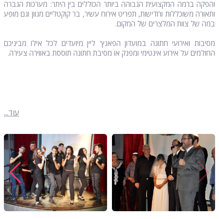
והפקה ברמה המקצועית הגבוהה ביותר הכוללים בין היתר: מערכות הגברה
ותאורה משוכללות וחדישות, תפריט אירוח עשיר, בר קוקטליים מגוון וגם מופע
במה של צוות המלצרים של המקום.
מסיבות ואירועי חתונה במועדון הפאנץ' ליין מיועדים לכל אילו מביניכם
החולמים על אירוע אינטימי ומפנק או מסיבת חתונה תוססת באווירה צעירה.
עוד...