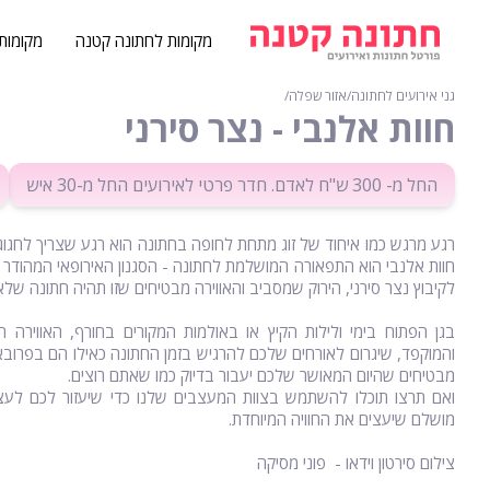
מקומות לחתונה קטנה
מקומות
גני אירועים לחתונה
∕
אזור שפלה
∕
חוות אלנבי - נצר סירני
החל מ- 300 ש"ח לאדם. חדר פרטי לאירועים החל מ-30 איש
רגע מרגש כמו איחוד של זוג מתחת לחופה בחתונה הוא רגע שצריך לחגוג
חוות אלנבי הוא התפאורה המושלמת לחתונה - הסגנון האירופאי המהודר
לקיבוץ נצר סירני, הירוק שמסביב והאווירה מבטיחים שזו תהיה חתונה שלא
בגן הפתוח בימי ולילות הקיץ או באולמות המקורים בחורף, האווירה 
והמוקפד, שיגרום לאורחים שלכם להרגיש בזמן החתונה כאילו הם בפרובא
מבטיחים שהיום המאושר שלכם יעבור בדיוק כמו שאתם רוצים.
ואם תרצו תוכלו להשתמש בצוות המעצבים שלנו כדי שיעזור לכם לעצ
מושלם שיעצים את החוויה המיוחדת.
צילום סירטון וידאו - פוני מסיקה