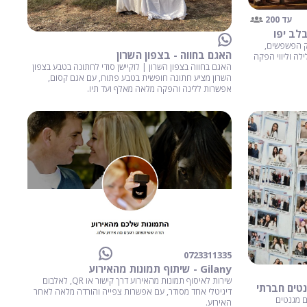
עד 200
לב יפו
ק הפשפשים,
האגם בחווה - בצפון השרון
לה וליווי הפקה
האגם בחווה בצפון השרון | לוקיישן סודי לחתונה בטבע בצפון
השרון מציע חתונה חופשית בטבע פתוח, עם אגם קסום,
אפשרות ללינה והפקה מלאה מאלף ועד תיו.
0723311335
Gilany - שיתוף תמונות מהאירוע
שירות לאיסוף תמונות מהאירוע דרך קישור או QR, לאלבום
דיגיטלי אחד מסודר, עם אפשרות צפייה והורדה מלאה לאחר
ם מגנטים
האירוע.