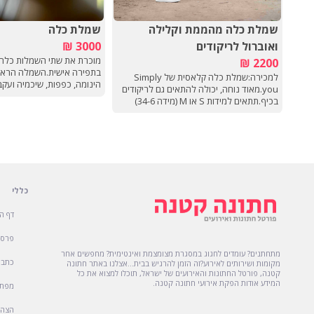
שמלת כלה מהממת וקלילה
שמלת כלה
ואוברול לריקודים
3000 ₪
מוכרת את שתי השמלות כלה 
2200 ₪
בתפירה אישית.השמלה הראש
למכירה:שמלת כלה קלאסית של Simply
הינומה, כפפות, שיכמיה ועק
you.מאוד נוחה, יכולה להתאים גם לריקודים
38.אזור מרכז/דרום❤️
בכיף.תתאים למידות S או M (מידה 34-6)
וגובה 1.65 עם עקב נמוך.מי שתקנה תקבל גם
את ההימונה והאוברול שבתמונות!מחיר: 2200
שקליםזמינה בתל אביב, מודיעין, יהוד ומגיעה
מדי פעם לצפון.גם חליפת החתן למכירהמזל
טוב!
כללי
דף ה
פרסו
מתחתנים? עומדים לחגוג במסגרת מצומצמת ואינטימית? מחפשים אחר
כתבו
מקומות ושירותים לאירוע?זה הזמן להרגיש בבית...אצלנו באתר חתונה
קטנה, פורטל החתונות והאירועים של ישראל, תוכלו למצוא את כל
המידע אודות הפקת אירועי חתונה קטנה.
מפת 
הצהר