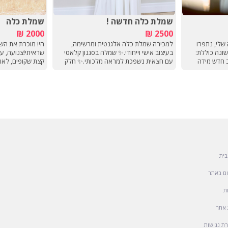
שמלת כלה חדשה !
שמלת כלה
2000 ₪
2500 ₪
שלי, נתפרו
למכירה שמלת כלה אלגנטית ומרשימה,
הי! מוכרת את הש
ונה כוללת:
בעיצוב אישי וייחודי.✨ שמלה בסגנון קלאסי
שראיתי!צנועה, עם
ב חדש מידה
עם חצאית נשפכת למראה מלכותי.✨ חלק
קצת שקופים, לאו
עליון רקום בעבודת יד עם חרוזים עדינים
להשלמת המראה היוקרתי.✨ שרוולים ארוכים
בפרטינמצאת בעיק
עם בד שיפון שקפקף, המעניקים מראה רך
לירושלים, ראשון לצ
ומעודן.✨ מתאימה לכלות המחפשות שילוב
של יופי, צניעות ויוקרה.✔ מידה✔ מצב: חדש
✔ אפשרות לתיקונים והתאמות
אישיותלפרטים נוספים ותיאום מדידה, שלחו
הודעה.
בית
ם באתר
ת
אתר
ת נגישות