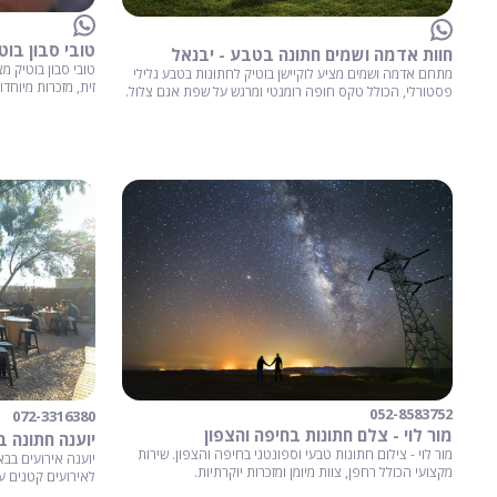
טובי סבון בוט
חוות אדמה ושמים חתונה בטבע - יבנאל
טובי סבון בוטיק מ
מתחם אדמה ושמים מציע לוקיישן בוטיק לחתונות בטבע גלילי
זית, מזכרות מיוחדו
פסטורלי, הכולל טקס חופה רומנטי ומרגש על שפת אגם צלול.
052-8583752
072-3316380
מור לוי - צלם חתונות בחיפה והצפון
יוענה חתונה 
מור לוי - צילום חתונות טבעי וספונטני בחיפה והצפון. שירות
יוענה אירועים בב
מקצועי הכולל רחפן, צוות מיומן ומזכרות יוקרתיות.
לאירועים קטנים עד 150 איש, כולל ליווי ה