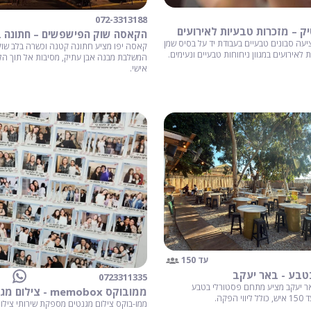
072-3313188
יק – מזכרות טבעיות לאירועים
הקאסה שוק הפישפשים – חתונה ב
ציעה סבונים טבעיים בעבודת יד על בסיס שמן
קאסה יפו מציע חתונה קטנה וכשרה בלב שו
ת לאירועים במגוון ניחוחות טבעיים ונעימים.
המשלבת מבנה אבן עתיק, מסיבות אל תוך הלי
אישי.
עד 150
בטבע - באר יעקב
0723311335
אר יעקב מציע מתחם פסטורלי בטבע
ממובוקס memobox - צילום מגנטים חברתי
פקה.
ממו-בוקס צילום מגנטים מספקת שירותי צילו