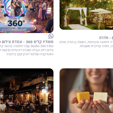
 - חדרה
 לחתונה אינטימית, המשלב גן פורח, אולם
עמדת Clip Studio 360 לחתונה: סרט
י, וחוויה קולינרית משובחת.
צילום ללא הגבלה ומזכרת דיגיטלית מרגשת ישי
האטרקציה שתיצור זיכרון וקצב ברחבה!