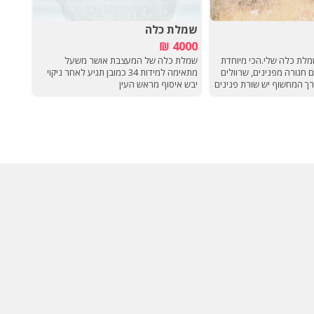
שמלת כלה
שמלת
000 ₪
4000 ₪
מלת כלה שלי.הכי מיוחדת
שמלת כלה של המעצבת אושר משעל
עם כפ
 חגורה מפנינים, שרוולים
מתאימה למידות 34 כמובן תגיע לאחר ניקוי
יחד ע
רך המחשוף יש שורת פנינים
יבש איסוף מראש העין
מיוחדת ממש.מידה M-L.לתמונות נוספות
ר בלוד (מגיעה גם
יון וצומת גולני)