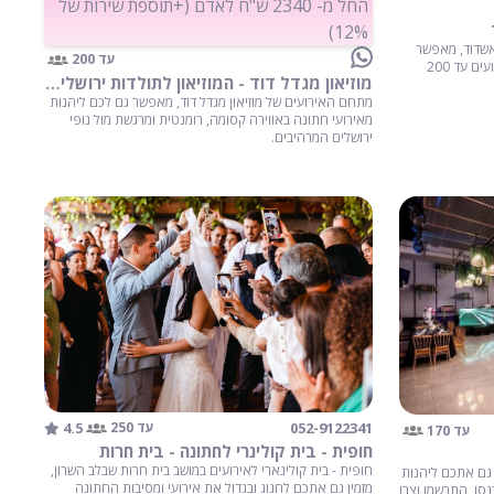
החל מ- 2340 ש"ח לאדם (+תוספת שירות של
12%)
אשדוד, מאפשר
עד 200
גם לכם ליהנות מאווירת אירוח מושלמת לאירועים עד 200
מוזיאון מגדל דוד - המוזיאון לתולדות ירושלים - ירושלים
מתחם האירועים של מוזיאון מגדל דוד, מאפשר גם לכם ליהנות
מאירועי חתונה באווירה קסומה, רומנטית ומרגשת מול נופי
ירושלים המרהיבים.
4.5
052-9122341
עד 250
עד 170
חופית - בית קולינרי לחתונה - בית חרות
חופית - בית קולינארי לאירועים במושב בית חרות שבלב השרון,
 גם אתכם ליהנות
מזמין גם אתכם לחגוג ובגדול את אירועי ומסיבות החתונה
נסו, התרשמו וצרו