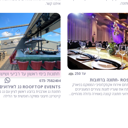
תונה.
איתנו קשר.
חתונות בימי ראשון עד רביעי ושישי
עד 250
073-7582404
ם, מתחם אירוח אקסקלוסיבי הממוקם בפארק
 את שעריו לזוגות צעירים המעוניינים
חתונת גג אורבנית ברובע ראשון לציון עם גג נפ
ועי חתונה קטנה באווירה גדולה מהחיים...
קייטרינג חיצוני ומוזיקה חופשית עד הלילה