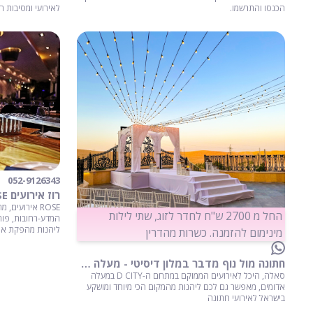
הכנסו והתרשמו.
לאירועי ומסיבות ח
052-9126343
רוז אירועים ROSE -חתונה ברחובות
ROSE אירועי
החל מ 2700 ש"ח לחדר לזוג, שתי לילות
המדע-רחובות, פותח
ליהנות מהפקת איר
מינימום להזמנה. כשרות מהדרין
חתונה מול נוף מדבר במלון דיסיטי - מעלה אדומים
סאלה, היכל לאירועים הממוקם במתחם ה-D CITY במעלה
אדומים, מאפשר גם לכם ליהנות מהמקום הכי מיוחד ומושקע
בישראל לאירועי חתונה