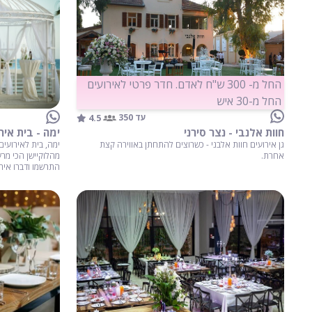
החל מ- 300 ש"ח לאדם. חדר פרטי לאירועים
החל מ-30 איש
4.5
עד 350
חוות אלנבי - נצר סירני
ימה - בית איר
גן אירועים חוות אלבני - כשרוצים להתחתן באווירה קצת
ימה, בית לאירועים
אחרת.
מהלוקיישן הכי מרע
התרשמו ודברו איתנ