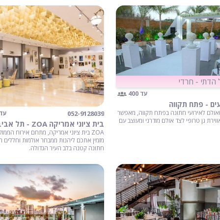
הדתי - חרדי
עד 400
עים - פתח תקווה
 ואולם לאירועי חתונה בפתח תקווה, מאפשר
052-9128039
עד 00
וירת גן טרופי לצד אולם מודרני ומעוצב עם
בית ציוני אמריקה ZOA - תל אביב
ZOA בית ציוני אמריקה, מתחם אירוח הממו
מזמין אתכם ליהנות ממבחר אולמות וחללים ה
חתונה קטנה בלב העיר הגדולה.