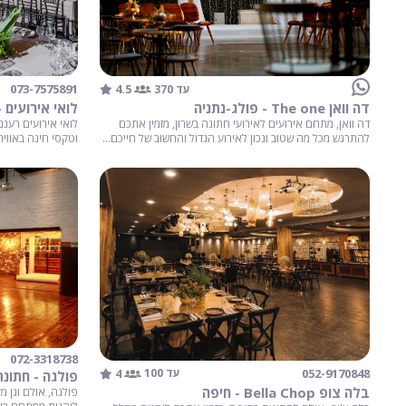
073-7575891
4.5
עד 370
לואי אירועים 
דה וואן The one - פולג-נתניה
לואי אירועים רענ
דה וואן, מתחם אירועים לאירועי חתונה בשרון, מזמין אתכם
וטקסי חינה באוויר
להתרגש מכל מה שטוב ונכון לאירוע הגדול והחשוב של חייכם...
072-3318738
4
052-9170848
עד 100
פולגה - חתונת
בלה צופ Bella Chop - חיפה
פולגה, אולם וגן מ