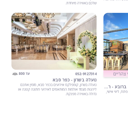
שלכם באווירה מיוחדת.
 צהריים
052-9127314
עד 800
נועלה בשרון - כפר סבא
נועלה בשרון, קומפלקס אירועים בכפר סבא, מזמין אתכם
ROOFTOP EVENTS גג לאירועים ברובע - ראשון לציון
ליהנות מצמד אולמות המותאמים לאירועי חתונה קטנה או
תח, ליווי אישי,
גדולה באווירה מפנקת.