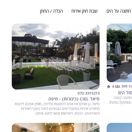
חתונה על הים
שבת חתן אירוח
הכלה / החתן
4
ד 300
ול הים
072-3315219
 חתונה קטנה
סיאל CIEL (כינורות) - חיפה
 ומפנקת במיוחד.
סיאל, גן ואולם אירועים לחתונות בחיפה, מזמין אתכם ליהנות
מחוויית אירוח בסטנדרטים הגבוהים ביותר בענף האירוח
והאירועים. הכנסו, התרשמו ובואו לחגוג איתנו.