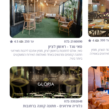
4
ד 300
4.5
072-2160090
עד 250
טאי TAI - ראשון לציון
ד השרון, מזמין
טאי, אולם לחתונות בראשון לציון, מזמין אתכם ליהנות מאירועי
ירועים באווירה
חתונה קסומים ומרגשים באחד מאולמות האירוח המושקעים
ביותר בעיר.
072-3302048
גלוריה אירועים - חתונה קטנה ברחובות