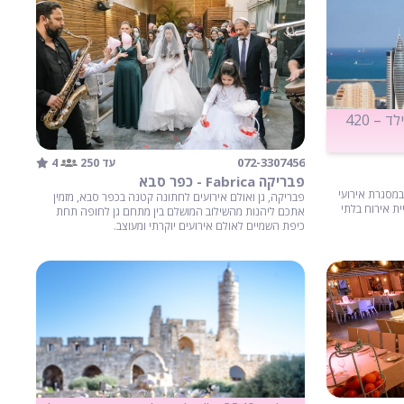
מחירים מיוחדים: זוג – 1,200 ₪, וילד – 420
4
072-3307456
עד 250
פבריקה Fabrica - כפר סבא
 במסגרת אירועי
פבריקה, גן ואולם אירועים לחתונה קטנה בכפר סבא, מזמין
ית אירוח בלתי
אתכם ליהנות מהשילוב המושלם בין מתחם גן לחופה תחת
כיפת השמיים לאולם אירועים יוקרתי ומעוצב.