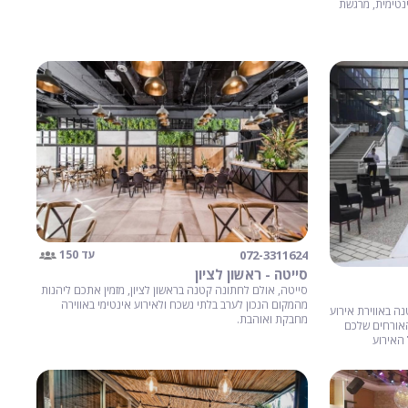
נטימית, מרגשת
072-3311624
עד 150
סייטה - ראשון לציון
סייטה, אולם לחתונה קטנה בראשון לציון, מזמין אתכם ליהנות
מהמקום הנכון לערב בלתי נשכח ולאירוע אינטימי באווירה
ה באווירת אירוע
מחבקת ואוהבת.
האורחים שלכם
 האירוע