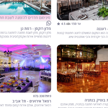
מינימום חדרים להזמנה לשבת חתן: 20 חדר
4.5
עד 150
מלון רוקסן - רמת גן
- רעננה
מלון רוקסן, מלון לשבת חתונה לחתונה ברמת ג
נה הוא המקום המושלם לחגוג חתונות קטנות
ליהנות מחוויית אירוח אקסקלוסיבית ומפנקת
ה הכי יוקרתית והכי אותנטית שיש.
072-3307919
 בוטיק בנתניה
רפאל אירועים - תל אביב
קורה לאירועי חתונה בנתניה, מזמין אתכם
רפאל אירועים, אולם אירוח קסום ומיוחד לאי