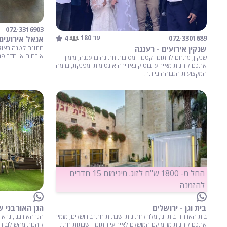
072-3316903
4
072-3301689
עד 180
אנאל אירועים 
שנקין אירועים - רעננה
אורחים או חדר פרטי אינט
שנקין, מתחם לחתונה קטנה ומסיבות חתונה ברעננה, מזמין
אתכם ליהנות מאירועי בוטיק באווירה אינטימית ומפנקת, ברמה
המקצועית הגבוהה ביותר.
החל מ- 1800 ש"ח לזוג. מינימום 15 חדרים
להזמנה
בית וגן - ירושלים
בית הארחה בית וגן, מלון לחתונות ושבתות חתן בירושלים, מזמין
הגן האורבני, גן א
אתכם ליהנות מהמוקם המושלם לאירועי חתונה ושבתות חתן.
ליהנות מהשילוב המנ