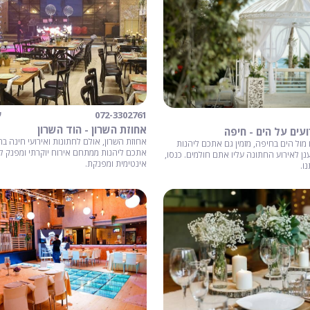
072-3302761
ע
אחוזת השרון - הוד השרון
ועים על הים - חיפה
אחוזת השרון, אולם לחתונות ואירועי חינה בהו
 מול הים בחיפה, מזמין גם אתכם ליהנות
אתכם ליהנות ממתחם אירוח יוקרתי ומפנק לא
נן לאירוע החתונה עליו אתם חולמים. כנסו,
אינטימית ומפנקת.
ו.