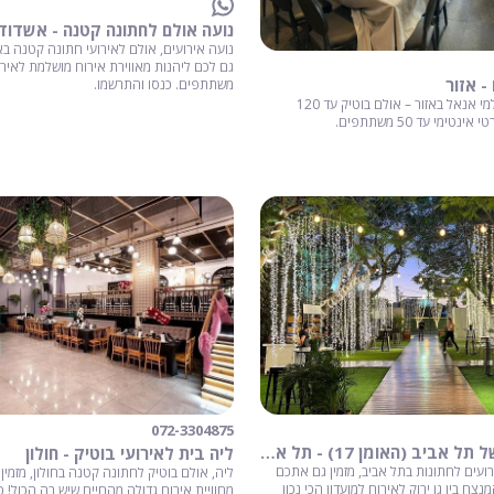
נועה אולם לחתונה קטנה - אשדוד
נועה אירועים, אולם לאירועי חתונה קטנה ב
- אזור
משתתפים. כנסו והתרשמו.
חתונה קטנה באולמי אנאל באזור – אולם בוטיק עד 120
ימי עד 50 משתתפים.
072-3304875
הגן האורבני של תל אביב (האומן 17) - תל אביב
ליה בית לאירועי בוטיק - חולון
ירועים לחתונות בתל אביב, מזמין גם אתכם
ליה, אולם בוטיק לחתונה קטנה בחולון, מזמין
צח בין גן ירוק לאירוח למועדון הכי נכון
מחוויית אירוח גדולה מהחיים שיש בה הכול! כ