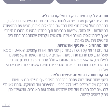
חתונה על קו המים – רק בדופלקס הרצליה
מחפשים לוקיישן עוצר נשימה לחתונה שלכם? מתחם האירועים דופלקס,
הממוקם מעל טיילת חוף הים החדשה בהרצליה פיתוח, מציע את התפאורה
המושלמת – ים כחול, שקיעות מרהיבות ונוף פנורמי מהפנט. המבנה הייחודי
עטוף קירות זכוכית ומשרה אווירה אלגנטית ויוקרתית שמתחברת לרוח הים
ולרגעים מרגשים באמת.
שני מתחמים – אינסוף אפשרויות
במתחם הדופלקס תוכלו לבחור בין שני אזורי אירוח קסומים: ה-ROOF BAR
שעל הגג, שם תחגגו תחת כיפת השמיים עם בריזה נעימה ורקע מושלם
לצילומים, או ה-DINNER ROOM – חלל פנימי מעוצב בסגנון מודרני
המשדר יוקרה ותחכום. כל אחד מהחללים מותאם אישית לקונספט האירוע
שלכם.
הפקת חתונה בהתאמה אישית מלאה
השף שחר מאור ילווה אתכם בהרכבת תפריט שף חווייתי ומרגש, וצוות
ההפקה של דופלקס ידאג לכל פרט – מהעיצוב ועד המוזיקה. אנחנו כאן כדי
להגשים לכם חתונה מול הים שתרגש אתכם ואת האורחים, ותשאיר זיכרון
מתוק לשנים קדימה.
עוד...