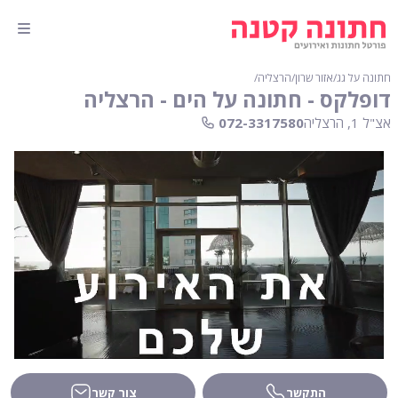
חתונה על גג
∕
אזור שרון
∕
הרצליה
∕
דופלקס - חתונה על הים - הרצליה
אצ"ל 1, הרצליה
072-3317580
התקשר
צור קשר