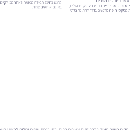
מרגש בהיכל תפילה מפואר ולאחר מכן לקיים א
הכנסת הספרדיים ברובע העתיק בירושלים,
באולם אירועים צמוד.
ת מטקסי חופה מרגשים בדרך לחתונה בלתי
קום חשוב מאוד בקרב זוגות צעירים רבים. בתי כנסת שונים יכולים להציע חוויה