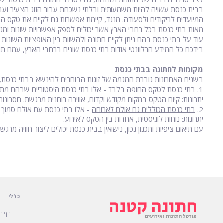
בבית כנסת עשויה להיות משמעותית ובלתי נשכחת עבור הזוג הצעיר ועבור 
המיועדים לריקודים ולסעודה. מנגד, קיימת אפשרות גם לקיים את טקס ה
מאות בתי כנסת בכל רחבי הארץ אשר יכולים לספק אפשרויות שונות ומגוונ
עוד על בתי כנסת בהם ניתן לקיים חתונה ולהשוות בין האופציות השונו
בידכם כל המידע הרלוונטי אודות בתי כנסת שונים ברחבי הארץ, עמם תו
מקומות לחתונה בבתי כנסת
בשנים האחרונות גוברת המגמה של זוגות הבוחרים להינשא בבתי כנסת, כ
1.
בתי כנסת לטקס החופה בלבד
- אלו בתי כנסת היסטוריים שבהם מתק
יתרונות: קיום הטקס במקום מקודש וקדום, אווירה רוחנית מרגשת. חסרונות
2.
בתי כנסת הכוללים גם אולם לארוחה
- אלו בתי כנסת עם אולם סמוך ש
יתרונות: נוחות לוגיסטית, אחדות בין הטקס לאירוע.
עם תיאום ציפיות ותכנון נכון, נישואין בבית כנסת יכולים ליצור חוויה מרגשת
כללי
דף ה