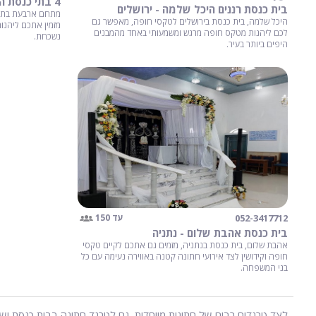
4 בתי כנסת הספרדים - ירושלים
בית כנסת רננים היכל שלמה - ירושלים
מתחם ארבעת בתי 
היכל שלמה, בית כנסת בירושלים לטקסי חופה, מאפשר גם
מזמין אתכם ליהנו
לכם ליהנות מטקס חופה מרגש ומשמעותי באחד מהמבנים
נשכחת.
היפים ביותר בעיר.
052-3417712
עד 150
בית כנסת אהבת שלום - נתניה
אהבת שלום, בית כנסת בנתניה, מזמים גם אתכם לקיים טקסי
חופה וקידושין לצד אירועי חתונה קטנה באווירה נעימה עם כל
בני המשפחה.
לצד טרנדים רבים של חתונות מיוחדות, גם לטרנד חתונה בבית כנסת יש מ