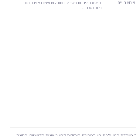
ירוע חווייתי
גם אתכם ליהנות מאירועי חתונה מרגשים באווירה מיוחדת
ובלתי נשכחת.
 מיוחדת המשלבת בין המסורת היהודית לבין רעיונות חדשניים. חתונה