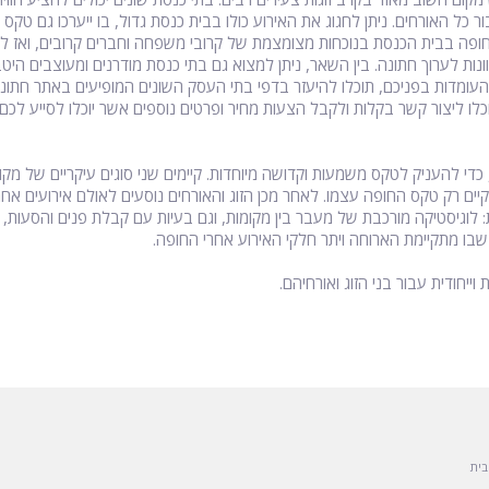
כל האורחים. ניתן לחגוג את האירוע כולו בבית כנסת גדול, בו ייערכו גם טקס
חופה בבית הכנסת בנוכחות מצומצמת של קרובי משפחה וחברים קרובים, ואז לע
ות לערוך חתונה. בין השאר, ניתן למצוא גם בתי כנסת מודרנים ומעוצבים היטב
ת העומדות בפניכם, תוכלו להיעזר בדפי בתי העסק השונים המופיעים באתר חת
כלו ליצור קשר בקלות ולקבל הצעות מחיר ופרטים נוספים אשר יוכלו לסייע לכם
די להעניק לטקס משמעות וקדושה מיוחדות. קיימים שני סוגים עיקריים של מקו
יים רק טקס החופה עצמו. לאחר מכן הזוג והאורחים נוסעים לאולם אירועים א
: לוגיסטיקה מורכבת של מעבר בין מקומות, וגם בעיות עם קבלת פנים והסעות, א
בו מתקיימת הארוחה ויתר חלקי האירוע אחרי החופה.
 וייחודית עבור בני הזוג ואורחיהם.
בית