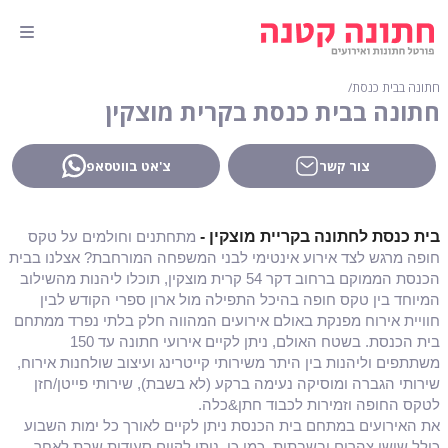
חתונה בבית כנסת
∕
חתונה בבית כנסת בקרית מוצקין
צור קשר
צ'אט בווטסאפ
בית כנסת לחתונה בקריית מוצקין -
מתחתנים וחולמים על טקס
חופה מרגש לצד אירוע אינטימי לבני המשפחה המורחבת? אצלנו בבית
הכנסת הממוקם ברחוב דקר 54 קרית מוצקין, תוכלו ליהנות מהשילוב
המיוחד בין טקס חופה בהיכל התפילה מול ארון ספרי הקודש לבין
חוויית אירוח מפנקת באולם אירועים המהווה חלק בלתי נפרד ממתחם
בית הכנסת. בשטח האולם, ניתן לקיים אירועי חתונה עד 150
משתתפים וליהנות בין היתר משירותי קייטרינג ועיצוב שולחנות אירוח,
שירותי הגברה ומוסיקה נעימה ברקע (לא בשבת), שירותי פייטן/חזן
לטקס החופה וזמירות לכבוד חתן&כלה.
את האירועים במתחם בית הכנסת ניתן לקיים לאורך כל ימות השבוע
כולל שישי צהרים ובשבתות. כמו כן, ניתן לקיים סעודות שבת לאחר