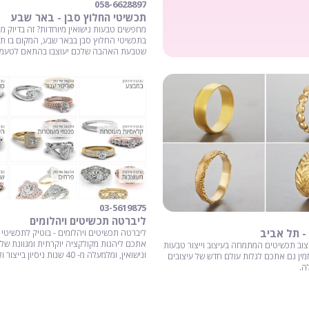
058-6628897
תכשיטי החלוץ סבן - באר שבע
מחפשים טבעות נישואין מיוחדות? זה בדיוק 
בתכשיטי החלוץ סבן בבאר שבע, המקום בו תו
שטבעת האהבה שלכם יעוצבו בהתאם לטעמכ
03-5619875
ליברטה תכשיטים ויהלומים
- תל אביב
ליברטה תכשיטים ויהלומים - בוטיק לתכשיטי י
אתכם ליהנות מקולקציה יוקרתית ומגוונת של 
יצוב תכשיטים המתמחה בעיצוב וייצור טבעות
ונישואין, ומלמעלה מ- 40 שנות ניסיון בייצור וליטוש יהלומים.
 מזמין גם אתכם לגלות עולם חדש של עיצובים
ה.