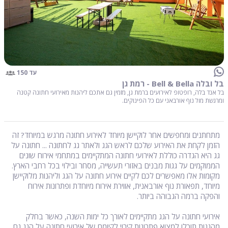
עד 150
בל ובלה Bell & Bella - רמת גן
בל אנד בלה, רופטופ לאירועים ברמת גן, מזמין גם אתכם ליהנות מאירועי חתונה קטנה
ומרגשת מול נוף אורבאני עם כל הפינוקים.
מתחתנים ומחפשים אחר לוקיישן מיוחד לאירוע חתונה מרגש במיוחד? זה
הזמן לקחת את האירוע שלכם לראש הגג ולאתר גג לחתונה ... חתונה על
גג היא הגדרה כוללת לאירועי חתונה המתקיימים במתחמי אירוח שונים
הממוקמים על גגות מבנים באזורי תעשייה, מסחר ובילוי בכל רחבי הארץ.
מקומות אלו מאפשרים לכם לקיים אירוע חתונה על הגג וליהנות מלוקיישן
מיוחד, תפאורת נוף אורבאנית, אווירת אירוח מיוחדת ופתרונות אירוח
והפקה ברמה הגבוהה ביותר.
אירועי חתונה על הגג מתקיימים לאורך כל ימות השנה, כאשר בחלק
מהגגות תוכלו למצוא פתרונות קירוי לקיומם של אירועי חתונה על הגג גם