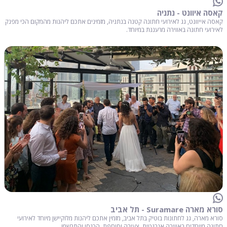
קאסה איוונט - נתניה
קאסה אייוונט, גג לאירועי חתונה קטנה בנתניה, מזמינים אתכם ליהנות מהמקום הכי מפנק
לאירועי חתונה באווירה מרעננת במיוחד.
סורא מארה Suramare - תל אביב
סורא מארה, גג לחתונות בוטיק בתל אביב, מזמין אתכם ליהנות מלוקיישן מיוחד לאירועי
חתונה מיוחדים באווירה אנרגטית, צעירה וסוחפת. הכנסו והתרשמו.