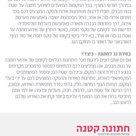
במהלך חודשי החורף. בכל המקומות המיועדים לאירועי חתונה על שטח
גגות מבנים, תוכלו ליהנות מפתרונות אירוח והפקה המוצעים לכם בכל
מתחם אירוח כזה או אחר, החל מפתרונות ישיבה באמצעות מערכות
אירוח, דרך פתרונות הגברה ותאורה באמצעות מערכות מולטימדיה
חדישות ועד לקיומם של טקסי חופה, כאשר היתרון של אירוע חתונה על
שטח גג כזה או אחר, בא לידי ביטוי בקיומו של טקס חופה אל מול הנוף
האורבאני של האזור בו ממוקם הגג.
בחירת גג לחתונה - כיצד?
אם גם אתם רוצים ליהנות מכל היתרונות הנלווים לקיומם של אירועי חתונה
על גגות מבנים, אנו ממליצים לכם להתייחס למספר פרמטרים מקדימים
בנוגע לבחירת זהות המקום, וביניהם: שטח הגג ומספר המשתתפים
המקסימאלי לאירוע, פתרונות האירוח וההפקה המוצעים לכם על ידי בעלי
המקום, רצועת הנוף המהווה חלק בלתי נפרד מתפאורת האירוע, וכמובן,
דרכי הגישה אל שטח הגג, לרבות, חניה, מעליות וכדומה. אז למי אתם
מחכים? בחרו את הגג המועדף עליכם ביותר וקחו את האירוע שלכם
לראש הגג...