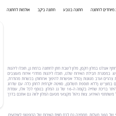
 מיוחדים לחתונה
חתונה בטבע
חתונה ביקב
אולמות לחתונה
 אצלנו במלון רוקסן, מלון לשבת חתן לחתונה ברמת גן, תוכלו ליהנות
ת אירוח אופטימאלית המיועדת למשפחות וקבוצות מעל 40 איש. במסגרת חבילת האירוח שלנו, תוכלו ליהנות מחדרי אירוח מעוצבים
ת צהרים וערב מגוונות (כולל אפשרות להיפוך ארוחות) בכשרות מהודרת,
 במוצ"ש (ללא תוספת תשלום), סוויטה יוקרתית לחתן כלה עם שדרוג
לחבילת VIP (ללא עלות) ושימוש חופשי במתקני המלון הכוללים בין היתר בריכת שחייה בקומה ה-16 של גג המלון. בנוסף לכל אלו, עומדת
שתתפי האירוע. צוות ניהול מקצועי מטעם המלון ילווה גם אתכם בדרך
במרומי הקומה ה-16 של מלון רוקסן אורבן ברמת גן ואל מול נוף פנורמי של 360 מעלות, ממתינה גם לכם חווית האירוח של הרופטופ לאירועים.