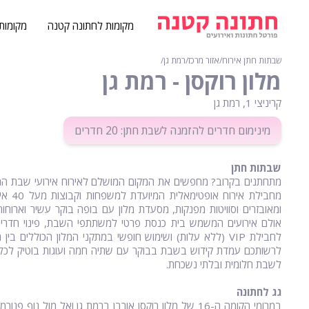
מקומות לחתונה קטנה
מקומות
שבתות חתן אירוח
∕
אזור מרכז
∕
רמת גן
∕
מלון רוקסן - רמת גן
קריניצי 1, רמת גן
מינימום חדרים להזמנה לשבת חתן: 20 חדרים
שבתות חתן
מתחתנים בקרוב? מחפשים את המקום המושלם לאירוח אירועי שבת החתן?
מחביל
ומאובזרים וסוויטות מפנקות, מסעדת מלון עם בופה בוקר עשיר וארוחו
אולם אירועים המשמש בית כנסת פרטי למשתתפי השבת, פינוי חדרים
לרשותכם עמדת קידוש בשבת בבוקר עם שתיה חמה ועוגות בוטיק לכל מ
לשבת חלומית ובלתי נשכחת.
גג לחתונה