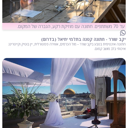
עד 70 משתתפים. חתונה עם מוזיקת רקע, הגברה של המקום.
יקב שורר - חתונה קטנה בתלמי יחיאל (בדרום)
חתונה אינטימית בטבע ביקב שורר – מול הכרמים, אווירה פסטורלית, יין בוטיק וקייטרינג
איכותי בלב מושב קסום.