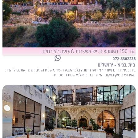
עד 150 משתתפים. יש אפשרות להסעה לאורחים.
072-3302238
בית בגיא - ירושלים
בית בגיא, מקום מיוחד לאירועי חתונה בלב הטבע העירוני של ירושלים, מזמין אתכם ליהנות
מאירועי בוטיק במקום האוצר בתוכו אלפי שנות היסטוריה.