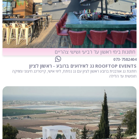
חתונות בימי ראשון עד רביעי ושישי צהריים
073-7582404
ROOFTOP EVENTS גג לאירועים ברובע - ראשון לציון
חתונת גג אורבנית ברובע ראשון לציון עם גג נפתח, ליווי אישי, קייטרינג חיצוני ומוזיקה
חופשית עד הלילה