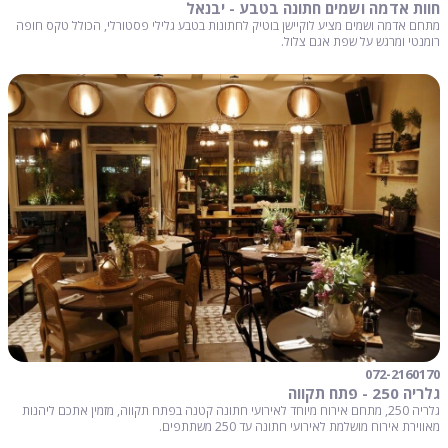
חוות אדמה ושמים חתונה בטבע - יבנאל
מתחם אדמה ושמים מציע לוקיישן בוטיק לחתונות בטבע גלילי פסטורלי, הכולל טקס חופה
רומנטי ומרגש על שפת אגם צלול.
072-2160170
גלריה 250 - פתח תקווה
גלריה 250, מתחם אירוח מיוחד לאירועי חתונה קטנה בפתח תקווה, מזמין אתכם ליהנות
מאווירת אירוח מושלמת לאירועי חתונה עד 250 משתתפים.