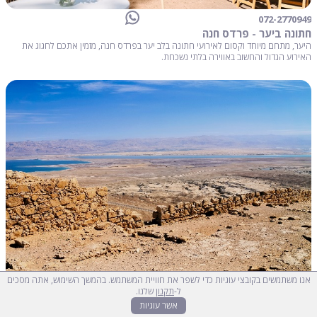
072-2770949
חתונה ביער - פרדס חנה
היער, מתחם מיוחד וקסום לאירועי חתונה בלב יער בפרדס חנה, מזמין אתכם לחגוג את
האירוע הגדול והחשוב באווירה בלתי נשכחת.
אנו משתמשים בקובצי עוגיות כדי לשפר את חוויית המשתמש. בהמשך השימוש, אתה מסכים
ל-
תקנון
שלנו.
אשר עוגיות
בדולינה - עין גדי