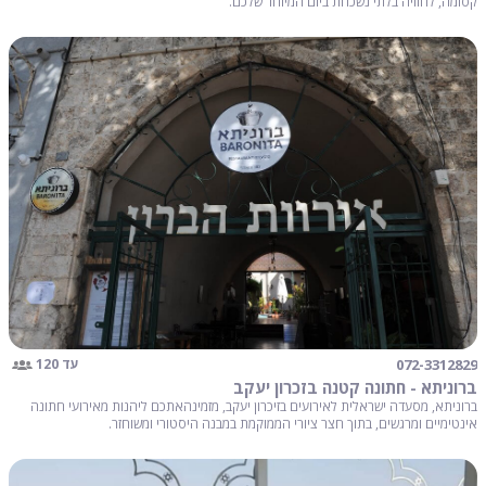
קסומה, לחוויה בלתי נשכחת ביום המיוחד שלכם.
072-3312829
עד 120
ברוניתא - חתונה קטנה בזכרון יעקב
ברוניתא, מסעדה ישראלית לאירועים בזיכרון יעקב, מזמינהאתכם ליהנות מאירועי חתונה
אינטימיים ומרגשים, בתוך חצר ציורי הממוקמת במבנה היסטורי ומשוחזר.