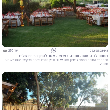
072-3308448
עד 250
מתחם לב הטוטם- חתונה בשישי - אזור לטרון הרי ירושלים
מתחם לב הטוטם הסמוך ללטרון ועמק איילון, מזמין אתכם ליהנות מלוקיישן מיוחד לאירועי
חתונה.