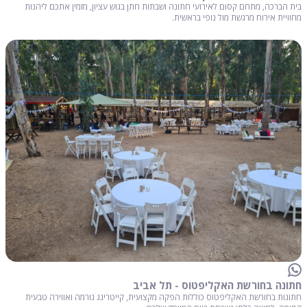
בית הברכה, מתחם קסום לאירועי חתונה ושבתות חתן בגוש עציון, מזמין אתכם ליהנות
מחוויית אירוח מרגשת מול נופי בראשית.
חתונה בחורשת האקליפטוס - תל אביב
חתונות בחורשת האקליפטוס כוללות הפקה מקצועית, קייטרינג גורמה ואווירה טבעית