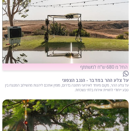
החל מ 680 ש"ח למשתתף
על צלע ההר במדבר - הנגב הצפוני
על צלע ההר, מקום מיוחד לאירועי חתונה בדרום, מזמין אתכם ליהנות מהשילוב המנצח בין
טבע ייחודי לחוויית אירוח בלתי נשכחת.