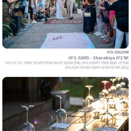
072-3302398
שרביה Sharabiya - חתונה ביפו
שרבייה, מקום מיוחד לחתונה ביפו, מזמין אתכם ליהנות מהלוקיישן הכי מיוחד, הכי פה והכי
קסום לאירוח אירועי חתונה ואירועי חינה ביפו.