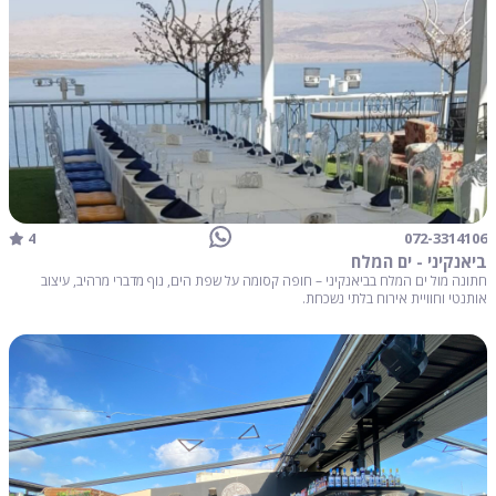
4
072-3314106
ביאנקיני - ים המלח
חתונה מול ים המלח בביאנקיני – חופה קסומה על שפת הים, נוף מדברי מרהיב, עיצוב
אותנטי וחוויית אירוח בלתי נשכחת.