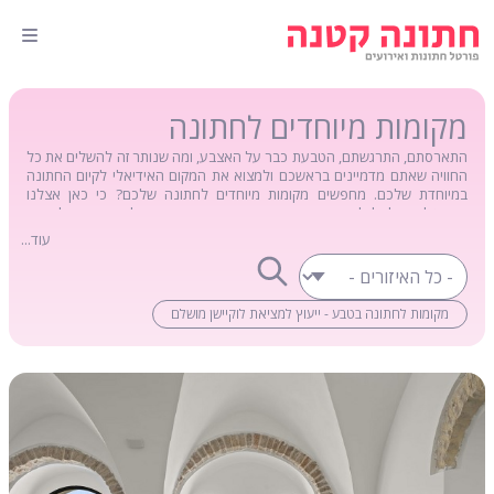
מקומות מיוחדים לחתונה
התארסתם, התרגשתם, הטבעת כבר על האצבע, ומה שנותר זה להשלים את כל
החוויה שאתם מדמיינים בראשכם ולמצוא את המקום האידיאלי לקיום החתונה
במיוחדת שלכם. מחפשים מקומות מיוחדים לחתונה שלכם? כי כאן אצלנו
בפורטל, תוכלו לגלות את המקומות המיוחדים ביותר והמומלצים ביותר, לאירוע
החתונה המיוחדת שלכם. בנוסף כשתחפשו מקומות מיוחדים לחתונה כאן, תוכלו
עוד...
לברר ולבדוק גם לגבי המידע הקיים על המקומות הללו, לצפות במידע כללי,
ולגלו את הפתרונות שכל מקום מציע. האם קיים צוות הפקה לאירוע, מעצבת
אולם, קייטרינג ועוד מגוון רחב של הצעות ופתרונות. אנו מזמינים אתכם להיכנס
לכל אחד מהדפים המוצגים כאן באתר, התרשמו, ובחרו את המקום הטוב ביותר
מקומות לחתונה בטבע - ייעוץ למציאת לוקיישן מושלם
והמועדף ביותר עבור חתונת החלומות המיוחדת שלכם.