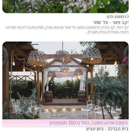
072-3305117
יקב פאר - טל שחר
יקב פאר, יקב בוטיק ההממוקם במושב טל שחר שבעמק שורק, מזמין אתכם ליהנות מאירועי
חתונה באווירת בוטיק משכרת...
הזמנת אירוע חתונה, החל מ 300 משתתפים
בית הברכה - גוש עציון