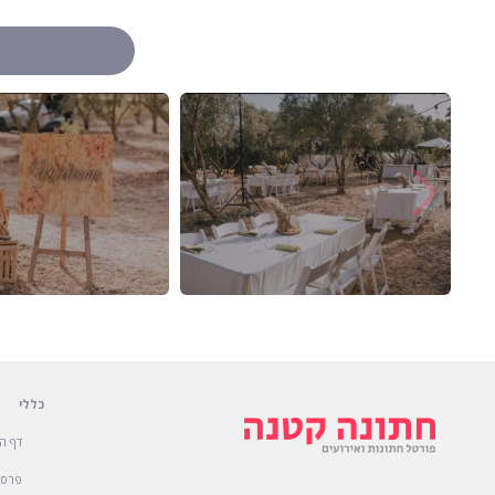
כללי
דף ה
פרסו