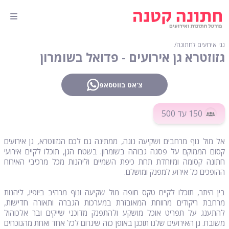
גני אירועים לחתונה
∕
גזוזטרא גן אירועים - פדואל בשומרון
צ'אט בווטסאפ
150
עד 500
אל מול נוף מרחבים ושקיעה נוגה, ממתינה גם לכם הגזוזטרא, גן אירועים
קסום הממוקם על פסגה גבוהה בשומרון. בשטח הגן, תוכלו לקיים אירועי
חתונה קסומה ומיוחדת תחת כיפת השמיים וליהנות מכל מרכיבי האירוח
ההופכים כל אירוע למפנק ומושלם.
בין היתר, תוכלו לקיים טקס חופה מול שקיעה ונוף מרהיב ביופיו, ליהנות
מרחבת ריקודים מרווחת המאובזרת במערכות הגברה ותאורה חדישות,
להתענג על תפריט אוכל מושקע ולהתפנק מדוכני שייקים ובר אלכוהול
משובח. גן האירועים שלנו תוכנן באופן כזה שיגרום לכל אחד ואחת מהנוכחים