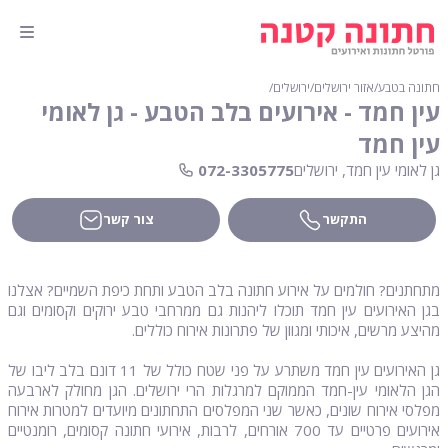
חתונה בטבע
∕
אזור ירושלים
∕
ירושלים
∕
עין חמד - אירועים בלב הטבע - גן לאומי
עין חמד
גן לאומי עין חמד, ירושלים
072-3305775
התקשר
צור קשר
מתחתנים? חולמים על אירוע חתונה בלב הטבע ותחת כיפת השמיים? אצלנו
בגן האירועים עין חמד תוכלו ליהנות גם ממרחבי טבע ירוקים וקסומים וגם
מהיצע מרשים, איכותי ומגוון של פתרונות אירוח כוללים.
גן האירועים עין חמד משתרע על פני שטח כולל של 11 דונם בלב ליבו של
הגן הלאומי עין-חמד הממוקם למרגלות הרי ירושלים. הגן מחולק לארבעה
מפלסי אירוח שונים, כאשר שני המפלסים התחתונים מיועדים למטרות אירוח
אירועים פרטיים עד 700 אורחים, לרבות, אירועי חתונה קסומים, רומנטיים