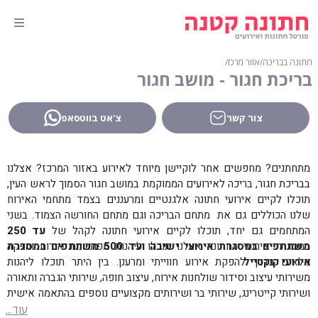
חתונה בבריכה
∕
אזור מרכז
∕
בריכת חגור - מושב חגור
צור קשר
צ'אט בווטסאפ
מתחתנים? מחפשים אחר לוקיישן מיוחד לאירוע באזור המרכז? אצלנו
בבריכת חגור, בריכה לאירועים הממוקמת במושב חגור הסמוך לראש העין,
תוכלו לקיים אירועי חתונה אלגנטיים ומרעננים בצמד מתחמי האירוח
שלנו הכוללים גם את
מתחם הבריכה וגם מתחם החורשה הצמוד. בשני
המתחמים גם יחד, תוכלו לקיים אירועי חתונה לקהל של
עד 250
משתתפים במסגרת אירועי ישיבה ועד 500 משתתפים במסגרת
במסגרת אירועי החתונה אצלנו תוכלו ליהנות מפתרונות אירוח והפקה
אירועי קוקטייל
.
מלאים בדרך להפקת אירוע חווייתי ומרענן. בין היתר תוכלו ליהנות
משירותי עיצוב וסידור שולחנות אירוח, עיצוב חופה, שירותי הגברה ותאורה
ושירותי קייטרינג, שירותי בר ושירותים מקצועיים נוספים בהתאמה אישית
לצרכי האירוח.
עוד...