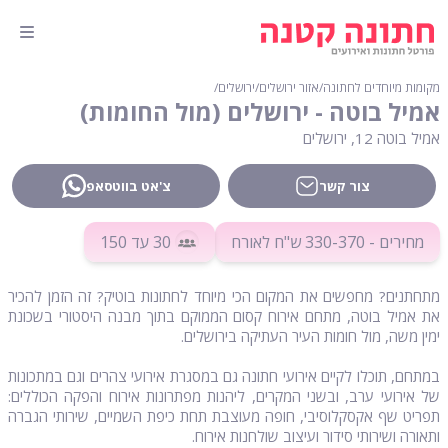
מקומות מיוחדים לחתונה
∕
אזור ירושלים
∕
ירושלים
∕
אמיל בוטה - ירושלים (מול החומות)
אמיל בוטה 12, ירושלים
צור קשר
צ'אט בווטסאפ
מחירים - 330-370 ש"ח לאורח
30
עד 150
מתחתנים? מחפשים את המקום הכי מיוחד לחתונות בוטיק? זה הזמן להכיר
את אמיל בוטה, מתחם אירוח קסום הממוקם בתוך מבנה היסטורי בשכונת
ימין משה, מול חומות העיר העתיקה בירושלים.
במתחם, תוכלו לקיים אירועי חתונה גם במסגרת אירועי צהרים וגם במתכונות
של אירועי ערב, ובשני המקרים, ליהנות מפתרונות אירוח והפקה הכוללים:
תפריט שף אקסקלוסיבי, חופה מעוצבת תחת כיפת השמיים, שירותי הגברה
ותאורה ושירותי סידור ועיצוב שולחנות אירוח.