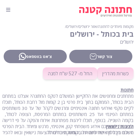
מקומות מיוחדים לחתונה
∕
אזור ירושלים
∕
ירושלים
∕
בית בכותל - ירושלים
ירושלים
צור קשר
צ'אט בווטסאפ
כשרות מהדרין
החל מ- 527 ש"ח למנה
חתונות
מתחתנים ומחפשים את הלוקיישן המושלם לטקס החתונה? אצלנו במתחם
הבית בכותל, הממוקם בתוך בית פרטי בן 2 קומות מול רחבת הכותל, תוכלו
לקיים טקסי ואירועי חתונה אינטימיים ומרגשים לקהל של עד 30 משתתפים
במתחם הפינמי ועד 25 משתתפים במתחם המרפסת, הצופה לכותל,
בקומה השנייה. בנוסף, תוכלו ליהנות מפתרונות אירוח והפקה על פי דרישה
הצעות נישואין
ולהבטיח לעצמכם אירוע משפחתי קטן, אינטימי, מרגש ומיוחד. הבית הפרטי
משלב בין סלון אירוח לשטח גג, המשקיפים לכותל.
תשכחו מכל מה שידעתם על מקומות מיוחדים להצעות נישואין ובואו להכיר