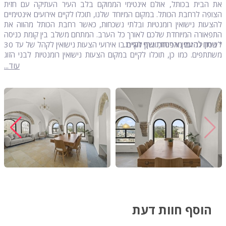
את הבית בכותל, אולם אינטימי הממוקם בלב העיר העתיקה עם חזית
הצופה לרחבת הכותל. במקום המיוחד שלנו, תוכלו לקיים אירועים אינטימיים
להצעות נישואין רומנטיות ובלתי נשכחות, כאשר רחבת הכותל מהווה את
התפאורה המיוחדת שלכם לאורך כל הערב. המתחם משלב בין קומת כניסה
לשטח גג עם מרפסת, וניתן לקיים בו אירועי הצעות נישואין לקהל של עד 30
* ניתן להזמין ארוחת שף זוגית.
משתתפים. כמו כן, תוכלו לקיים במקום הצעות נישואין רומנטיות לבני הזוג
בלבד בליווי ארוחה זוגית ופתרונות הפקה נוספים בהתאמה אישית לצרכי
עוד...
הרעיון העומד מאחורי ההצעה.
הוסף חוות דעת