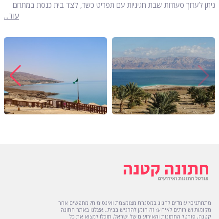
ניתן לערוך סעודות שבת חגיגיות עם תפריט כשר, לצד בית כנסת במתחם
לקיום תפילות. המיקום המיוחד, השקט והנוף המרהיב לים המלח יוצרים
עוד...
אווירה רגועה ומרגשת. הצוות במקום מעניק שירות אישי ומסור, תוך הקפדה
על כל פרט, כך שכל משפחה תוכל לחגוג את השבת החשובה בחייה בצורה
נעימה, מאורגנת ומלאת משמעות.
מתחתנים? עומדים לחגוג במסגרת מצומצמת ואינטימית? מחפשים אחר
מקומות ושירותים לאירוע? זה הזמן להרגיש בבית...אצלנו באתר חתונה
קטנה, פורטל החתונות והאירועים של ישראל, תוכלו למצוא את כל