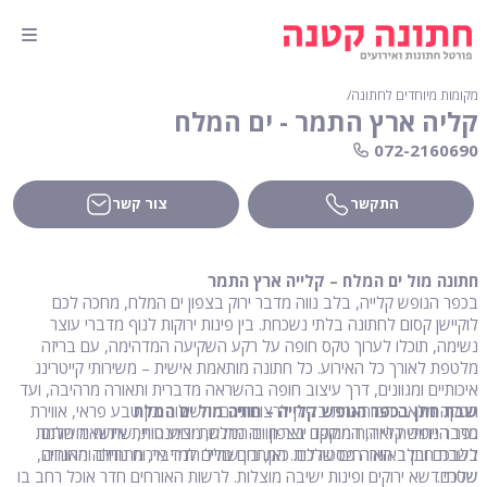
מקומות מיוחדים לחתונה
∕
קליה ארץ התמר - ים המלח
072-2160690
התקשר
צור קשר
חתונה מול ים המלח – קלייה ארץ התמר
בכפר הנופש קלייה, בלב נווה מדבר ירוק בצפון ים המלח, מחכה לכם
לוקיישן קסום לחתונה בלתי נשכחת. בין פינות ירוקות לנוף מדברי עוצר
נשימה, תוכלו לערוך טקס חופה על רקע השקיעה המדהימה, עם בריזה
מלטפת לאורך כל האירוע. כל חתונה מותאמת אישית – משירותי קייטרינג
איכותיים ומגוונים, דרך עיצוב חופה בהשראה מדברית ותאורה מרהיבה, ועד
שבת חתן בכפר הנופש קלייה – חוויה מול ים המלח
הפקה מלאה המותאמת בדיוק לרצונותיכם. השילוב בין טבע פראי, אווירת
מדבר ייחודית ואירוח מוקפד יוצר חוויה מרגשת ורומנטית, שתשאיר חותם
כפר הנופש קלייה, הממוקם בצפון ים המלח, מציע חוויית אירוח מושלמת
בלבכם ובלב האורחים שלכם. כאן, בין שמיים למדבר, מתחילה האגדה
לשבת חתן באווירה פסטורלית. המתחם כולל חדרי אירוח נוחים ומרווחים,
שלכם.
שטחי דשא ירוקים ופינות ישיבה מוצלות. לרשות האורחים חדר אוכל רחב בו