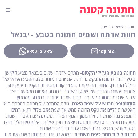
חתונה בשישי בצהריים
∕
חוות אדמה ושמים חתונה בטבע - יבנאל
צור קשר
צ'אט בווטסאפ
חתונה בטבע הגלילי הקסום-
מתחם אדמה ושמים ביבנאל מציע לוקיישן
בוטיק ייחודי לזוגות המבקשים לחגוג את יומם המיוחד בלב הטבע הפראי של
הגליל התחתון. החווה, הממוקמת כ-15 דקות מהכינרת, מוקפת בעמק ירוק,
צמחייה עשירה ואווירה של שקט והשראה. המרחב הפתוח מאפשר לייצר
אירוע אינטימי ומחובר לאדמה, תחת שמיים פתוחים ובמרחק מהמרוץ
היומיומי.
טקס חופה מרגש על שפת האגם-
גולת הכותרת של חתונה במתחם היא
האפשרות לקיים את טקס החופה ממש על שפת אגם צלול ורגוע. המים
המנצנצים, רשרוש הנחל הסמוך והנוף הציורי המשתנה עם מעברי העונות
מספקים תפאורה טבעית ורומנטית יוצאת דופן. שילוב האלמנטים הללו מייצר
רגע מקודש, מרגש ובלתי נשכח עבור בני הזוג והאורחים.
חגיגה לילית תחת כיפת השמיים-
כשהערב יורד, המתחם משנה את פניו