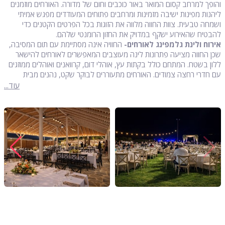
והופך למרחב קסום המואר באור כוכבים וחום של מדורה. האורחים מוזמנים
ליהנות מפינות ישיבה מזמינות ומרחבים פתוחים המעודדים מפגש אמיתי
ושמחה טבעית. צוות החווה מלווה את הזוגות בכל הפרטים הקטנים כדי
להבטיח שהאירוע ישקף במדויק את החזון הרומנטי שלהם.
אירוח ולינת גלמפינג לאורחים-
החוויה אינה מסתיימת עם תום המסיבה,
שכן החווה מציעה פתרונות לינה מעוצבים המאפשרים לאורחים להישאר
ללון בשטח. המתחם כולל בקתות עץ, אוהלי דום, קרוואנים ואוהלים ממוזגים
עם חדרי רחצה צמודים. האורחים מתעוררים לבוקר שקט, נהנים מבית
הקפה המקומי וממשיכים את חגיגת האהבה אל תוך היום הבא.
עוד...