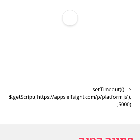
setTimeout(() =>
$.getScript('https://apps.elfsight.com/p/platform.js'),
5000);