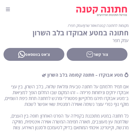
מקומות לחתונה קטנה
∕
אזור שרון
∕
עמק חפר
∕
חתונה במטע אבוקדו בלב השרון
עמק חפר
צור קשר
צ'אט בווטסאפ
💍 מטע אבוקדו – חתונה קסומה בלב השרון 🌿
אם תמיד חלמתם על חתונה טבעית ומלאת שלווה, בלב השרון, בין עצי
אבוקדו ירוקים וניחוחות פריחה – זהו המקום שבו החלום הופך למציאות.
ב־מטע אבוקדו תיהנו מלוקיישן פסטורלי ומרגש לחתונה תחת כיפת השמיים,
מוקף נוף כפרי עוצר נשימה ואווירה רומנטית שאי אפשר לשכוח.
כל חתונה במטע מתוכננת בקפידה עד הפרט האחרון: חופה בין העצים,
שולחנות עץ מעוצבים, תאורה חמימה המשרה אווירה אינטימית, מוזיקה
מרגשת, וקייטרינג איכותי המותאם בדיוק לטעמכם ולסגנון האירוע. צוות