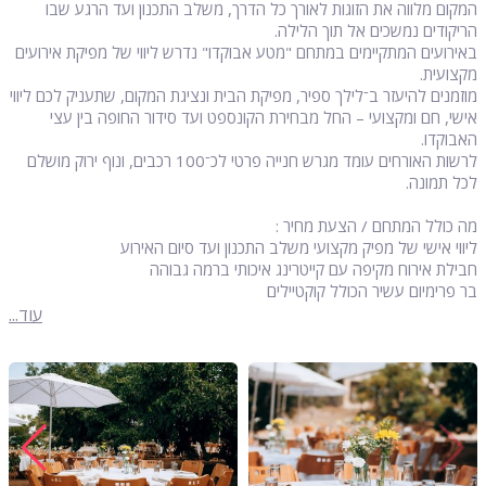
המקום מלווה את הזוגות לאורך כל הדרך, משלב התכנון ועד הרגע שבו
הריקודים נמשכים אל תוך הלילה.
באירועים המתקיימים במתחם "מטע אבוקדו" נדרש ליווי של מפיקת אירועים
מקצועית.
מוזמנים להיעזר ב־לילך ספיר, מפיקת הבית ונציגת המקום, שתעניק לכם ליווי
אישי, חם ומקצועי – החל מבחירת הקונספט ועד סידור החופה בין עצי
האבוקדו.
לרשות האורחים עומד מגרש חנייה פרטי לכ־100 רכבים, ונוף ירוק מושלם
לכל תמונה.
מה כולל המתחם / הצעת מחיר :
ליווי אישי של מפיק מקצועי משלב התכנון ועד סיום האירוע
חבילת אירוח מקיפה עם קייטרינג איכותי ברמה גבוהה
בר פרימיום עשיר הכולל קוקטיילים
מערך ישיבה אלטרנטיבי משולב בפינות ישיבה יוקרתיות
עוד...
מערכות תאורה והגברה מקצועיות כולל תשתיות חשמל
שירותים מסודרים וצוות תפעול מלא לאורך האירוע
חבילת עיצוב הכוללת עמדת קבלת פנים, עיצוב שולחנות וחופה
כמות אורחים: עד 200 משתתפים
עלות: 800–900 ש"ח לאורח כולל מע"מ
המחיר אינו כולל: שירותי צילום, תקליטן