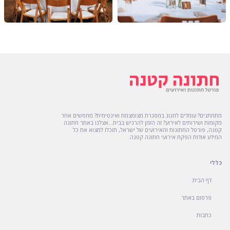
תנאי מוזיקה: קיימת מגבלת רעש בהתאם לחוק, יש לוודא שעות פעילות מול
המתחם בהתאם ליום בשבוע
זמינות: המתחם פעיל בכל ימות השבוע
מתחתנים? עומדים לחגוג במסגרת מצומצמת ואינטימית? מחפשים אחר
מקומות ושירותים לאירוע? זה הזמן להרגיש בבית...אצלנו באתר חתונה
קטנה, פורטל החתונות והאירועים של ישראל, תוכלו למצוא את כל
המידע אודות הפקת אירועי חתונה קטנה.
כללי
דף הבית
פרסום באתר
כתבות