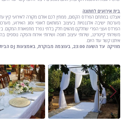
בית אירועים לחתונה
מערכות ישיבה אלגנטיות בעיצוב המותאם לאופי וסוג האירוע, מערכות
הפרדס ועצי הפרי שחלקם מהווים חלק בלתי נפרד מתפאורת המקום. בשטח 
משירותי קייטרינג, שירותי עיצוב חופה ושירותי אירוח והפקה נוספים 
איתנו קשר עוד היום.
מוזיקה עד השעה 23:00, בעוצמה מבוקרת, באמצעות DJ הבית או מערכת ההגברה של המקום בלבד.