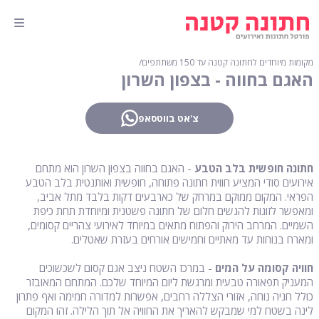
מקומות מיוחדים לחתונה קטנה עד 150 משתתפים
∕
האגם בחווה - בצפון השרון
צ'אט בווטסאפ
חתונה חופשית בלב הטבע
- האגם בחווה בצפון השרון הוא מתחם
אירועים סודי המציע חווית חתונה פתוחה, חופשית ואותנטית בלב הטבע
הפראי. המקום ממוקם במרחק של כארבעים דקות בלבד מתל אביב,
ומאפשר לזוגות להגשים חלום של חתונה פשטנית ומיוחדת תחת כיפת
השמיים. המרחב הירוק והפתוח מתאים במיוחד לאירועי צהריים קסומים,
ומארח בנוחות עד מאתיים וחמישים אורחים בעזרת שאטלים.
חוויה קסומה על המים
- במרכז השטח ניצב אגם קסום לשכשוכים
המעניק תפאורה טבעית ומרגשת ליום המיוחד שלכם. המתחם המאובזר
כולל חניה נוחה, אזורי הצללה רחבים, אפשרות למדורה חמימה ואף פתרון
לינה בשטח למי שמבקש להאריך את החוויה אל תוך הלילה. זהו המקום