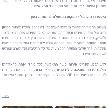
חייכם. אצלנו ב-ביסטרו דה כרמל, תוכלו ליהנות מחלל אירוח מוקפד
ומסוגנן המיועד לאירוח אירועי חתונה
עד 250 איש
.
ביסטרו דה כרמל - המקום המושלם לחתונה בצפון
בשטח המבנה ההיסטורי בו פועל ה-ביסטרו דה כרמל, תוכלו ליהנות ממגוון
רחב של שירותי אירוח והפקה המותאמים לאופי האירוע אותו תרצו ליצור
ולהפיק, בין אם מדובר בחתונה אינטימית ורגועה ובין אם מדובר במסיבת
חתונה סוחפת ותוססת. צוותי ההפקה שלנו ילוו אתכם החל משלב פגישת
ההיכרות, דרך שלבי ההפקה המקצועית על כל מרכיביה ועד לערב המרגש
והגדול של חייכם.
לרשותכם,
תפריט אירוח כש
ר
המאפשר לכל אחד ואחת מהאורחים
שלכם ליהנות מ
חגיגה קולינארית
בליווי
יין כרמל
. כמו כן, אנו מעמידים
לרשות הזוג הצעיר חדר
VIP
עם כל הפינוקים לפני, במהלך ואחרי האירוע.
עוד...