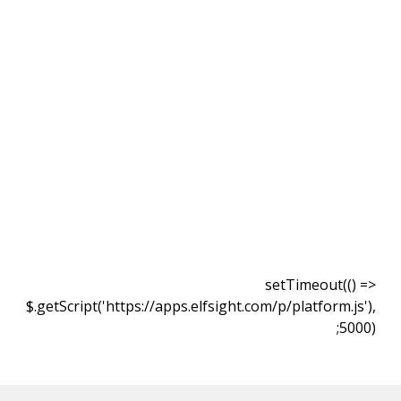
setTimeout(() =>
$.getScript('https://apps.elfsight.com/p/platform.js'),
5000);