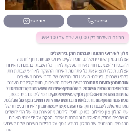
התקשר
צור קשר
חתונה מושלמת רק 20,000 ש"ח עד 100 איש.
מלון לאירועי חתונה ושבתות חתן בירושלים
אצלנו במלון שערי ירושלים, תוכלו לקיים אירועי שבתות חתן לחתונה
ולהבטיח לעצמכם חוויית אירוח מפנקת לאורך כל השבת. במסגרת האירוח
אצלנו, תוכלו למצוא את כל פתרונות האירוח וההפקה לאירועי שבתות חתן
בלתי נשכחים, ביניהם: היצע גדול ומרשים של חדרי אירוח מעוצבים
אולמות אירועים לחתונה
ומאובזרים, מתחם אולמות פרטיים לאירוח משפחות, חוויה קולינרית מענגת
לכל אחת מסעודות השבת - כולל היפוך ארוחות (כשר מהדרין בהשגחת
מתחם אירוח הכולל בתוכו 12 אולמות מפוארים לאירועי חתונה בסדרי גודל
שונים מחכה לכם אצלנו במלון שערי ירושלים.
הרבנות הראשית ירושלים), מתקני אירוח מפנקים הכוללים גם בית כנסת,
מקווה, בר משקאות, חדר כושר ולובי ישיבה יוקרתי. למידע נוסף על חבילות
בכל אחד מהאולמות, תוכלו ליהנות ממערכות אירוח וישיבה בעיצוב אלגנטי,
האירוח שלנו לשבתות חתן, צרו איתנו קשר עוד היום.
מערכות סאונד והגברה חדישות ותפריט שף עשיר ומגוון לאירוח בניצוחו של
שף המלון: ציון פוזיילוב. כמו כן, תוכלו ליהנות מתפאורת נוף של הרי ירושלים
הנשקפים מחלק מהאולמות ומפתרונות אירוח והפקה על ידי צוותי האירוח
המנוסים והמיומנים של המלון. למידע נוסף על חבילות האירוח שלנו לאירועי
חתונה, אתם מוזמנים ליצור איתנו קשר עוד היום.
עוד...