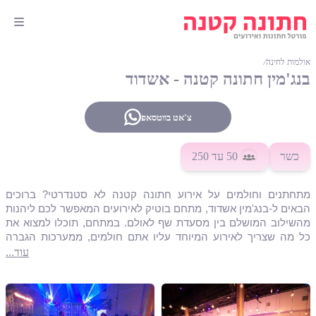
אולמות לחינה
∕
בנג'מין חתונה קטנה - אשדוד
צ'אט בווטסאפ
כשר
50
עד 250
מתחתנים וחולמים על אירוע חתונה קטנה לא סטנדרטי? ברוכים
הבאים ל-בנג'מין אשדוד, מתחם בוטיק לאירועים המאפשר לכם ליהנות
מהשילוב המושלם בין מסעדת שף לאולם. במתחם, תוכלו למצוא את
כל מה שצריך לאירוע המיוחד עליו אתם חולמים, ממערכות הגברה
ותאורה למסיבה הכי טובה בעיר, דרך מערכות ישיבה אלגנטיות בתוך
עוד...
חלל אירוח בעיצוב אורבאני ועד למטבח גורמה עם תפריט אסאדו
משובח ומפנק במיוחד. לצד כל אלו, תוכלו ליהנות מבר משקאות עשיר
וליווי אישי לאורך כל הדרך מצד צוות ניהול מקצועי ומיומן. במקום,
תוכלו לקיים אירועי חתונה לקהל של החל מ-50 ועד 250 משתתפים