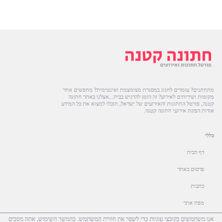
מתחתנים? עומדים לחגוג במסגרת מצומצמת ואינטימית? מחפשים אחר
מקומות ושירותים לאירוע? זה הזמן להרגיש בבית...אצלנו באתר חתונה
קטנה, פורטל החתונות והאירועים של ישראל, תוכלו למצוא את כל המידע
אודות הפקת אירועי חתונה קטנה.
כללי
דף הבית
פרסום באתר
כתבות
מפת אתר
אנו משתמשים בקובצי עוגיות כדי לשפר את חוויית המשתמש. בהמשך השימוש, אתה מסכים
הצהרת נגישות