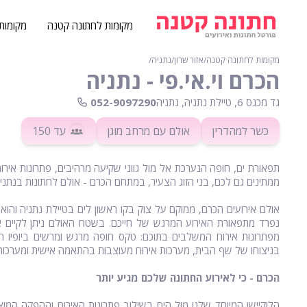
מקומות לחתונה קטנה
מקומות
מקומות לחתונה קטנה
∕
אזור שרון
∕
נתניה
∕
הכרם וי.אי.פי - נתניה
גד מכנס 6, טיילת נתניה, נתניה
052-9097290
כשר למהדרין
אולם עם מרחב מוגן
עד 150
תפאורת ים, חופה הנערכת אל מול גווני שקיעה מרהיבים, פתרונות אירוח
ממתינים גם לכם, בני הזוג הצעיר, במתחם הכרם - אולם לחתונות בנתניה
אולם אירועים הכרם, ממוקם על צוק בקו ראשון לים בטיילת נתניה והו
מפתרונות אירוח המשלבים בתוכם: טקס חופה מרגש ומרשים ביופיו ה
בניצוחו של שף הבית, מערכות אירוח מעוצבות בהתאמה אישית ומערכות
הכרם - כי לאירוע החתונה שלכם מגיע יותר
הלוקיישן המיוחד שלנו מול הים בשילוב פתרונות האירוח וההפקה המוצע