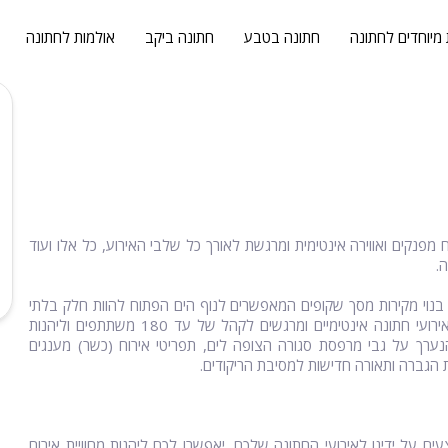
 מיוחדים לחתונה
חתונה בטבע
חתונה ביקב
אולמות לחתונה
 מפנקים ואווירה אינטימית ומרגשת לאורך כל שלבי האירוע, כל אלו ועוד
.
א בנוי מקירות מסך שקופים המאפשרים לנוף הים הפתוח להוות חלק בלתי
נפרד מתפאורת האירוע המרגש של חייכם. בשטח האולם ניתן לקיים אירועי חתונה אינטימיים ומרגשים לקהל של עד 180 משתתפים וליהנות
נערך על גבי מרפסת סגורה הצופה לים, תפריטי אירוח (כשר) מענגים
 הגברה ותאורה חדישות למסיבת הריקודים.
ים על ידינו לאירועי החתונה שלכם, יאפשרו לכם ליהנות מחוויית אירוח