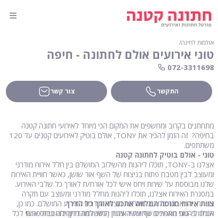
אולמות לחינה
∕
טוני אירועים אולם לחתונה - חיפה
072-3311698
התקשר
צור קשר
מתחתנים בקרוב ומחשפים את המקום הכי מיוחד לאירועי חתונה קטנה
בחיפה? זה הזמן להכיר את TONY, אולם בוטיק לאירועים קטנים עד 120
משתתפים.
טוני - אולם בוטיק לחתונה קטנה
אצלנו ב-TONY, תוכלו ליהנות מהשילוב המושלם בין חלל אירוח מודרני
ומעוצב לבין מטבח פתוח בניצוח של השף אור שושן, כאשר חוויית האירוח
שלנו מבוססת על שירות ויחס אישי לכל אורח/ת לאורך כל שלבי האירוע.
במסגרת האירוח אצלנו, תוכלו ליהנות מחלל מודרני ומעוצב עם תקרה
צוות אירוח מנוסה המלווה אתכם לאורך כל הדרך
גבוהה, המאבוזר במיטב מערכות הציוד הנדרש לאירוע המושלם. כמו כן,
תוכלו ליהנות מתפריט שף עשיר ומגוון (כשר למהדרין) וממטבח פתוח
אנחנו ב-טוני מאמינים שחווית האירוח המושלמת מתחילה ביחס אישי לכל