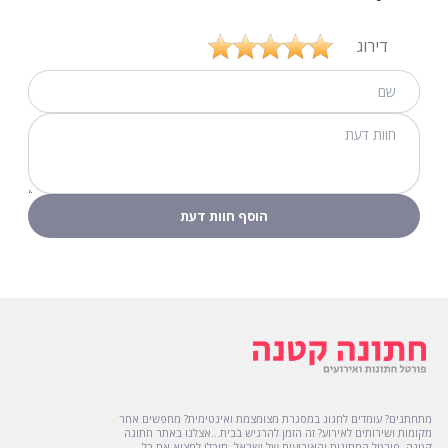
דירוג
מתחתנים? עומדים לחגוג במסגרת מצומצמת ואינטימית? מחפשים אחר
מקומות ושירותים לאירוע? זה הזמן להרגיש בבית...אצלנו באתר חתונה
קטנה, פורטל החתונות והאירועים של ישראל, תוכלו למצוא את כל