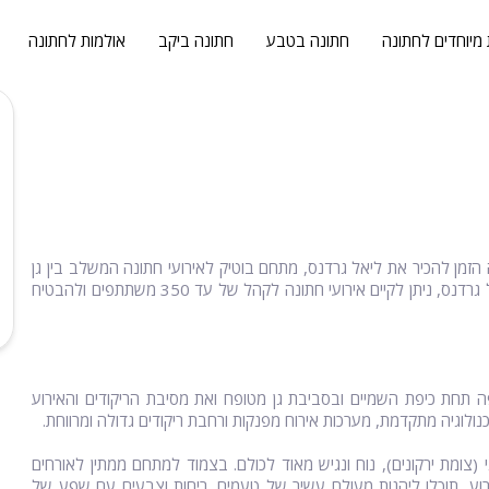
 מיוחדים לחתונה
חתונה בטבע
חתונה ביקב
אולמות לחתונה
 הזמן להכיר את ליאל גרדנס, מתחם בוטיק לאירועי חתונה המשלב בין גן
מטופח תחת כיפת השמיים לאולם אירועים מודרני ומעוצב. במתחם ליאל גרדנס, ניתן לקיים אירועי חתונה לקהל של עד 350 משתתפים ולהבטיח
 תחת כיפת השמיים ובסביבת גן מטופח ואת מסיבת הריקודים והאירוע
נולוגיה מתקדמת, מערכות אירוח מפנקות ורחבת ריקודים גדולה ומרווחת.
ומת ירקונים), נוח ונגיש מאוד לכולם. בצמוד למתחם ממתין לאורחים
ירוע, תוכלו ליהנות מעולם עשיר של טעמים, ריחות וצבעים עם שפע של