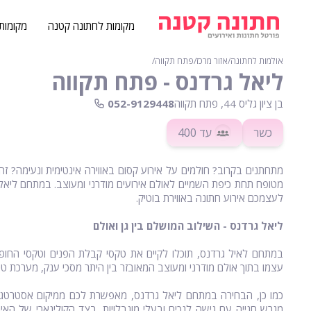
מקומות לחתונה קטנה
מקומות
אולמות לחתונה
∕
אזור מרכז
∕
פתח תקווה
∕
ליאל גרדנס - פתח תקווה
בן ציון גליס 44, פתח תקווה
052-9129448
כשר
עד 400
מתחתנים בקרוב? חולמים על אירוע קסום באווירה אינטימית ונעימה? זה
לעצמכם אירוע חתונה באווירת בוטיק.
ליאל גרדנס - השילוב המושלם בין גן ואולם
במתחם לאיל גרדנס, תוכלו לקיים את טקסי קבלת הפנים וטקסי החופה
עצמו בתוך אולם מודרני ומעוצב המאובזר בין היתר מסכי ענק, מערכת טכ
כמו כן, הבחירה במתחם ליאל גרדנס, מאפשרת לכם ממיקום אסטרטגי (צ
מגרש חנייה עם גישה לנכים ובעלי מוגבלויות. בצד הקולינארי של הא