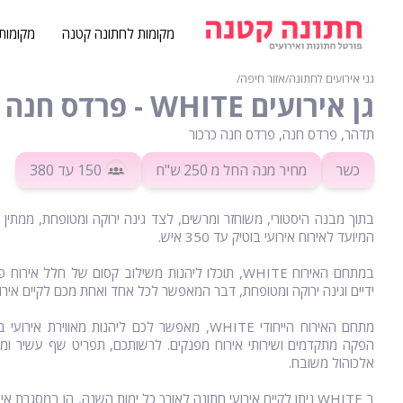
מקומות לחתונה קטנה
מקומות
גני אירועים לחתונה
∕
אזור חיפה
∕
גן אירועים WHITE - פרדס חנה
תדהר, פרדס חנה, פרדס חנה כרכור
כשר
מחיר מנה החל מ 250 ש"ח
150
עד 380
המיועד לאירוח אירועי בוטיק עד 350 איש.
במתחם האירוח WHITE, תוכלו ליהנות משילוב קסום של חל
ידיים וגינה ירוקה ומטופחת, דבר המאפשר לכל אחד ואחת מכם לקיים אירוע
מתחם האירוח הייחודי WHITE, מאפשר לכם ליהנות מאווי
הפקה מתקדמים ושירותי אירוח מפנקים. לרשותכם, תפריט שף עשיר ומגוון.
אלכוהול משובח.