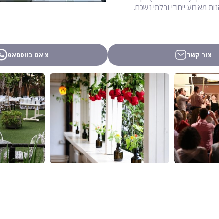
צור קשר
צ'אט בווטסאפ