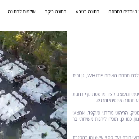
 מיוחדים לחתונה
חתונה בטבע
חתונה ביקב
אולמות לחתונה
בתוך מבנה היסטורי, משוחזר ומרשים, לצד גינה ירוקה ומטופחת, ממתין לכם מתחם האירוח WHITE, גן ובית
ל אירוח פנימי ומעוצב לצד מרפסת נוף רחבת
 חתונה אינטימי ומרגש.
רת אירועי בוטיק. הריהוט מודרני ומוקפד, אמצעי
 כמו כן, תוכלו ליהנות משירותי בר
ב WHITE ניתן לקיים אירועי חתונה לאורך כל ימות השנה, הן במסגרת אירועי חורף (עד 300 איש) והן במסגרת