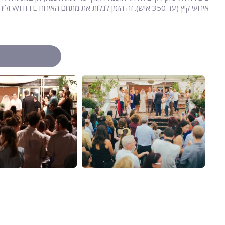
אירועי קיץ (עד 350 איש). זה הזמן לגלות את מתחם האירוח WHITE וליהנות מאירוע ייחודי ובלתי נשכח.