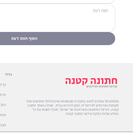
כללי
דף ה
פרסו
מתחתנים? עומדים לחגוג במסגרת מצומצמת ואינטימית? מחפשים אחר
כתבו
מקומות ושירותים לאירוע? זה הזמן להרגיש בבית...אצלנו באתר חתונה
קטנה, פורטל החתונות והאירועים של ישראל, תוכלו למצוא את כל
המידע אודות הפקת אירועי חתונה קטנה.
מפת 
הצהר