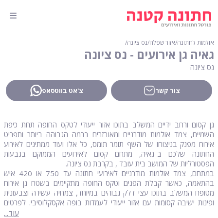
אולמות לחתונה
∕
אזור שפלה
∕
נס ציונה
∕
גאיה גן אירועים - נס ציונה
נס ציונה
צור קשר
צ'אט בווטסאפ
גן קסום ורחב ידיים המשלב בתוכו אזור ייעודי לטקס החופה תחת כיפת
השמיים, צמד אולמות מודרניים ומאובזרים ברמה הגבוהה ביותר ותפריט
אירוח מפנק בניצוחו של השף תומר תומס, כל אלו ועוד ממתינים לאירוע
החתונה שלכם ב-גאיה, מתחם קסום לאירועים הממוקם בגבעות
הפסטורליות של המושב בית עובד , בקרבת נס ציונה.
במתחם, צמד אולמות מודרניים לאירועי חתונה עד 750 או 420 איש
בהתאמה, כאשר קבלת הפנים וטקס החופה מתקיימים בשטח גן אירוח
מטופח המשלב בתוכו עצי דלק גבוהים במיוחד, צמחיה עשירה וצבעונית
ופינות ישיבה קסומות עם אזור ייעודי לעמדות בופה אקסקלוסיבי. לפרטים
נוספים אתם מוזמנים ליצור איתנו קשר עוד היום וצוות מקצועי מטעמנו ילווה
עוד...