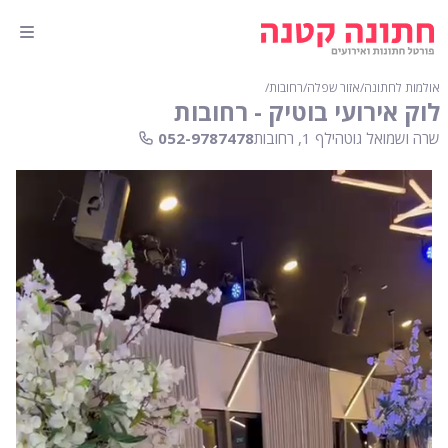
אולמות לחתונה
∕
אזור שפלה
∕
רחובות
∕
לוק אירועי בוטיק - רחובות
שרה ושמואל גוטהילף 1, רחובות
052-9787478