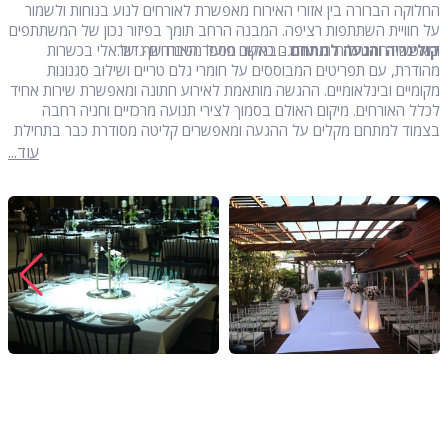
החלוקה הברורה בין אזורי האירוח מאפשרת לאורחים לנוע בנוחות ולשמור
על חוויית השתתפות רציפה. המבנה הרחב תומך בפיזור נכון של המשתתפים
קולינריה והגעה למתחם
ומאפשר התנהלות רגועה גם כאשר מספר האורחים גדול.
- במקום פועל מטבח שף ישראלי בכשרות
מהודרת, עם תפריטים המבוססים על חומרי גלם טריים ושילוב סגנונות
מקומיים ובינלאומיים. ההגשה מותאמת לאירוע חתונה ומאפשרת שירות אחיד
לכלל האורחים. מיקום האולם בסמוך לצירי תנועה מרכזיים וחניה רחבה
בצמוד למתחם מקלים על ההגעה ומאפשרים קליטה מסודרת כבר בתחילת
האירוע.
עוד...