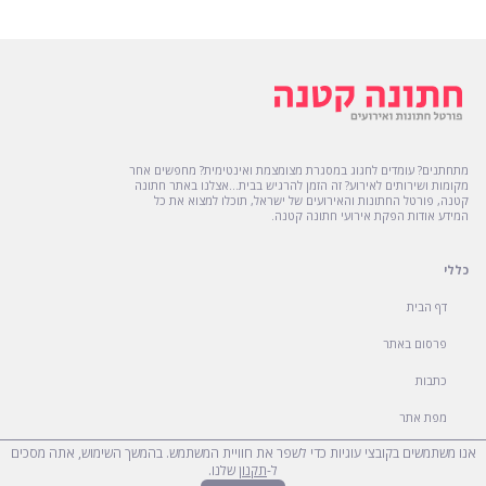
setTimeout(() =>
$.getScript('https://apps.elfsight.com/p/platform.js'),
5000);
מתחתנים? עומדים לחגוג במסגרת מצומצמת ואינטימית? מחפשים אחר
מקומות ושירותים לאירוע? זה הזמן להרגיש בבית...אצלנו באתר חתונה
קטנה, פורטל החתונות והאירועים של ישראל, תוכלו למצוא את כל
המידע אודות הפקת אירועי חתונה קטנה.
כללי
אנו משתמשים בקובצי עוגיות כדי לשפר את חוויית המשתמש. בהמשך השימוש, אתה מסכים
ל-
תקנון
שלנו.
דף הבית