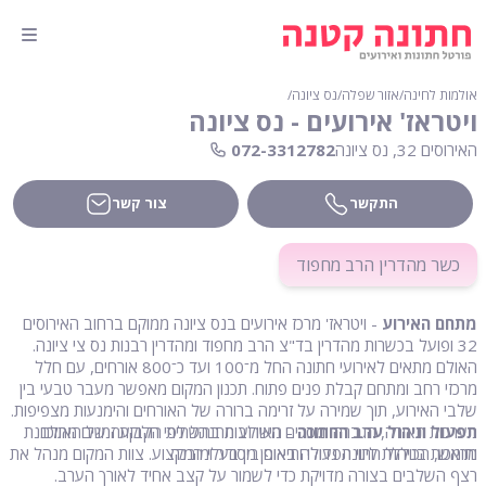
אולמות לחינה
∕
אזור שפלה
∕
נס ציונה
∕
ויטראז' אירועים - נס ציונה
האירוסים 32, נס ציונה
072-3312782
התקשר
צור קשר
כשר מהדרין הרב מחפוד
מתחם האירוע
- ויטראז' מרכז אירועים בנס ציונה ממוקם ברחוב האירוסים
32 ופועל בכשרות מהדרין בד"צ הרב מחפוד ומהדרין רבנות נס צי ציונה.
האולם מתאים לאירועי חתונה החל מ־100 ועד כ־800 אורחים, עם חלל
מרכזי רחב ומתחם קבלת פנים פתוח. תכנון המקום מאפשר מעבר טבעי בין
שלבי האירוע, תוך שמירה על זרימה ברורה של האורחים והימנעות מצפיפות.
תפעול וניהול ערב החתונה
מערכות תאורה, הגברה ומסכים משולבות בתשתית הקבועה של האולם
- האירוע מתנהל לפי חלוקת זמנים מתוכננת
ותומכות בניהול חתונה גדולה באופן מסודר ומובנה.
מראש, הכוללת ליווי תפעולי ותיאום בין בעלי המקצוע. צוות המקום מנהל את
רצף השלבים בצורה מדויקת כדי לשמור על קצב אחיד לאורך הערב.