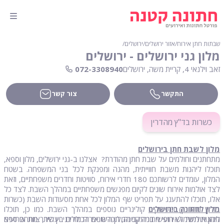
שבתות חתן אירוח
∕
אזור ירושלים
∕
ירושלים
∕
מלון גני ירושלים - ירושלים
זאב וילנאי 4, קריית משה, ירושלים
072-3308940
התקשר
צור קשר
כשרות בד"ץ מהדרין
מלון לשבת חתן בירושלים
מתחתנים וחולמים על שבת חתן מהודרת? אצלנו ב-גני ירושלים, מלון וספא,
תוכלו ליהנות משבת חווייתית, מהנה ומפנקת לכל בני המשפחה. בשטח
המלון, עומדים לרשותכם 180 חדרי אירוח, סוויטות וחדרים משפחתיים, וזאת
לצד אולמות אירוח שונים לקיום מפגשים משפחתיים במהלך השבת. לצד כל
אלו, תוכלו להתענג על תפריט שף המלון לכל אחת מסעודות השבת (כשרות
מלון לחתונה בירושלים
בד"ץ מהדרין) ומפינוקים קולינריים נוספים במהלך השבת. כמו כן, תוכלו
ליהנות משימוש חופשי במתקני המלון השונים הכוללים בין היתר מתחם ספא
מגוון אולמות לאירועי חתונה קטנה, תפריט אירוח מודרני ועשיר, צוות אירועים