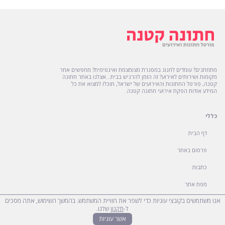
מתחתנים? עומדים לחגוג במסגרת מצומצמת ואינטימית? מחפשים אחר
מקומות ושירותים לאירוע? זה הזמן להרגיש בבית...אצלנו באתר חתונה
קטנה, פורטל החתונות והאירועים של ישראל, תוכלו למצוא את כל
המידע אודות הפקת אירועי חתונה קטנה.
כללי
דף הבית
פרסום באתר
כתבות
מפת אתר
אנו משתמשים בקובצי עוגיות כדי לשפר את חוויית המשתמש. בהמשך השימוש, אתה מסכים
הצהרת נגישות
ל-
תקנון
שלנו.
אשר עוגיות