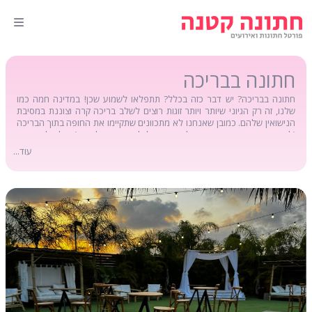
חתונה בבריכה
חתונה בבריכה? יש דבר כזה בכלל? תתפלאו לשמוע שכן! במדינה חמה כמו
שלנו, זה רק הגיוני שיותר ויותר זוגות רוצים לשלב בריכה קרה וצוננת במסיבת
הנישואין שלהם. כמובן שאנחנו לא מתכוונים שתקיימו את החופה בתוך הבריכה
(למרות שכשאנחנו חושבים על זה, זה יכול להיות רעיון לא רע), אלא לקיים את
האירוע במקום בעל בריכה שיאפשר לכם להתפרק ולשחות עם האנשים שאתם
עוד...
אוהבים במהלך האירוע. אם הרעיון הזה מדבר אליכם, הגעתם לעמוד הנכון. כאן
תוכלו למצוא את כל מקומות האירוח ואולמות האירועים שישמחו לארח אתכם
ולסייע לכם לארגן חתונה בבריכה שתספק לכם חוויה של פעם בחיים. אנחנו
מזמינים אתכם לעבור בין העסקים השונים, לקרוא על השירותים שהם מציעים
ולמצוא את בית העסק שהכי מתאים לכם. אז למה אתם מחכים? התחילו לקרוא!