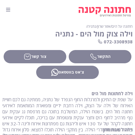
חתונה על הים
∕
אזור שרון
∕
נתניה
∕
וילה צוק מול הים - נתניה
072-3308938
התקשר
צור קשר
צ'אט בווטסאפ
וילה לחתונות מול הים
על שפת ים התיכון ולמרגלות החוף הנפרד של נתניה, ממתינה גם לכם חוויית
האירוח של וילה על הצוק, וילה רחבת ידיים ומפוארת המותאמת לאירועי
חתונה מול הים. בשטח הוילה, המשלבת בתוכה גם מרפסת גג ענקית עם
נוף מרהיב לחוף הים וחצר ענקית ומטופחת עם בריכה, תוכלו לקיים אירועי
חתונה לקהל של עד 130 איש וליהנות גם מפתרונות אירוח ולינה ל-32 איש
וילה לשבת חתן
באחד משמונת חדרי הוילה. בין מתקני הוילה תוכלו למצוא: סלון אירוח גדול