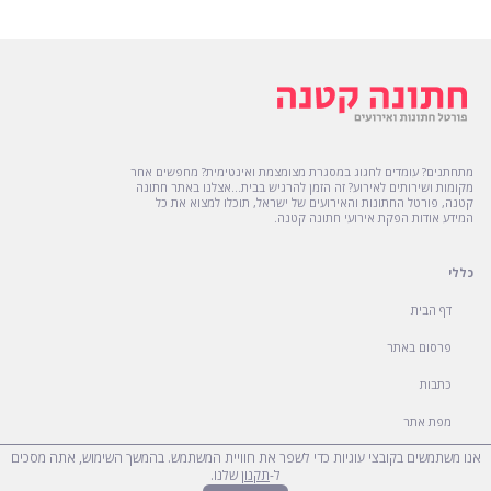
מתחתנים? עומדים לחגוג במסגרת מצומצמת ואינטימית? מחפשים אחר
מקומות ושירותים לאירוע? זה הזמן להרגיש בבית...אצלנו באתר חתונה
קטנה, פורטל החתונות והאירועים של ישראל, תוכלו למצוא את כל
המידע אודות הפקת אירועי חתונה קטנה.
כללי
דף הבית
פרסום באתר
כתבות
מפת אתר
אנו משתמשים בקובצי עוגיות כדי לשפר את חוויית המשתמש. בהמשך השימוש, אתה מסכים
הצהרת נגישות
ל-
תקנון
שלנו.