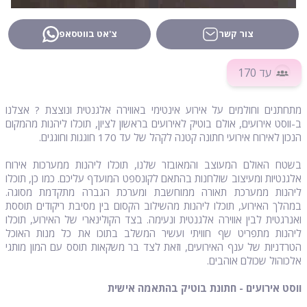
צור קשר
צ'אט בווטסאפ
עד 170
מתחתנים וחולמים על אירוע אינטימי באווירה אלגנטית ונוצצת ? אצלנו
ב-ווסט אירועים, אולם בוטיק לאירועים בראשון לציון, תוכלו ליהנות מהמקום
הנכון לאירוח אירועי חתונה קטנה לקהל של עד 170 חוגגות וחוגגים.
בשטח האולם המעוצב והמאובזר שלנו, תוכלו ליהנות ממערכות אירוח
אלגנטיות ומעיצוב שולחנות בהתאם לקונספט המועדף עליכם. כמו כן, תוכלו
ליהנות ממערכת תאורה ממוחשבת ומערכת הגברה מתקדמת מסוגה.
במהלך האירוע, תוכלו ליהנות מהשילוב הקסום בין מסיבת ריקודים תוססת
ואנרגטית לבין אווירה אלגנטית ונעימה. בצד הקולינארי של האירוע, תוכלו
ליהנות מתפריט שף חוויתי ועשיר המשלב בתוכו את כל מנות האוכל
הטרדניות של ענף האירועים, וזאת לצד בר משקאות תוסס עם המון מותגי
אלכוהול שכולם אוהבים.
ווסט אירועים - חתונת בוטיק בהתאמה אישית