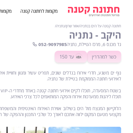
מקומות לחתונה קטנה
מקומות
חתונה קטנה על הים בנתניה
∕
אזור שרון
∕
נתניה
∕
היקב - נתניה
גד מכנס 6, מרכז הטיילת, נתניה
052-9097985
כשר למהדרין
עד 150
נוף ים משגע, חדרי אירוח בגדלים שונים, תפריט עשיר ומגוון וחוויית 
לאירועי חתונה הממוקמת בטיילת של נתניה.
תוכלו ליהנות ממערכות אירוח והפקה המותאמים לכל צרכי האירוע.
הלוקיישן המנצח מול הים בשילוב אווירת האירוח האינטימית והמשפחתי
מקצועי מטעם המקום ילווה אתכם לאורך כל שלבי התכנון וההפקה של הא