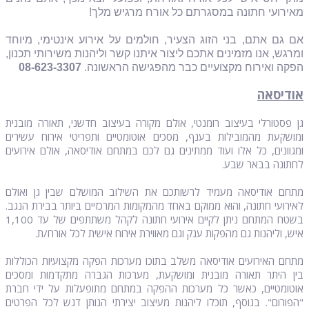
מאירועי חתונה במסגרתם כל אורח מרגיש מלך!
אם גם אתם, בני הזוג הצעיר, חולמים על אירוע אינטימי, מיוחד
ומרגש, אנו מזמינים אתכם ליצור איתנו קשר וליהנות משירותי תכנון,
הפקה ואירוח מקצועיים כבר מהפגישה הראשונה.
08-623-3307
אודיסאה
גן פסטורלי בעיצוב רומנטי, אולם מקורה בעיצוב חדשני, תאורה מובנית
ומושקעת מהמובילות בענף, מסכים אוטומטיים ותפריטי אירוח עשירים
ומגוונים, כל אלו ועוד ממתינים גם לכם במתחם אודיסאה, אולם אירועים
לחתונה בבאר שבע.
מתחם אודיסאה מעמיד לרשותכם את השילוב המושלם שבין גן ואולם
לאירועי חתונה, והוא ממוקם באחד מהמקומות המרכזיים ביותר בבירת הנגב.
בשטח המתחם ניתן לקיים אירועי חתונה לקהל משתתפים של עד 1,100
איש, וליהנות גם מהפקות ענק וגם מאווירת אירוח אישית לכל אורח/ת.
מתחם האירועים אודיסאה משלב בתוכו מערכות הפקה מקצועיות הכוללות
בין היתר תאורה מובנית ומושקעת, מערכות הגברה מתקדמות ומסכים
אוטומטיים, כאשר כל מערכות ההפקה במתחם מתופעלות על ידי חברת
"הפורום". בנוסף, תוכלו ליהנות מעיצוב יצירתי הנותן דגש לכל הפרטים