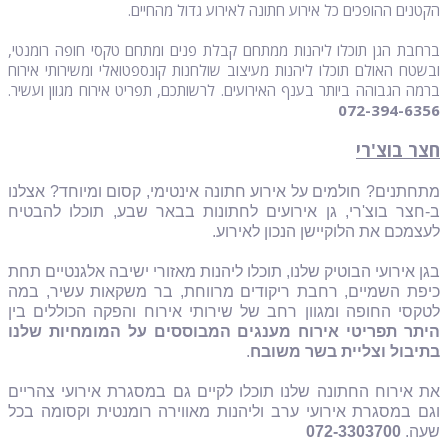
הקטנים ההופכים כל אירוע חתונה לאירוע גדול מהחיים.
ברחבת הגן תוכלו ליהנות ממתחם קבלת פנים ומתחם טקסי חופה רומנטי,
ובשטח האולם תוכלו ליהנות מעיצוב שולחנות קונספטואלי ומשירותי אירוח
ברמה הגבוהה ביותר בענף האירועים. לרשותכם, תפריט אירוח מגוון ועשיר.
072-394-6356
חצר בוצ'רי
מתחתנים? חולמים על אירוע חתונה אינטימי, קסום ומיוחד? אצלנו
ב-חצר בוצ'רי, גן אירועים לחתונות בבאר שבע, תוכלו להבטיח
לעצמכם את הלוקיישן הנכון לאירוע.
בגן אירועי הבוטיק שלנו, תוכלו ליהנות מאזורי ישיבה אלגנטיים תחת
כיפת השמיים, רחבת ריקודים מרווחת, בר משקאות עשיר, במה
לטקסי החופה ומגוון רחב של שירותי אירוח והפקה הכוללים בין
היתר תפריטי אירוח מענגים המבוססים על
המומחיות שלנו
בתיבול וצליית בשר משובח
.
את אירוח החתונה שלנו תוכלו לקיים גם במסגרת אירועי צהריים
וגם במסגרת אירועי ערב וליהנות מאווירה רומנטית וקסומה בכל
שעה.
072-3303700