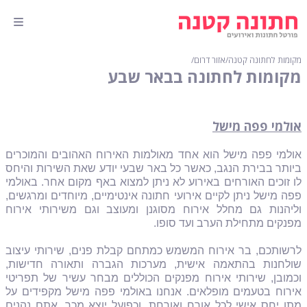
מקומות לחתונה קטנה
∕
אזור דרום
∕
מקומות לחתונה בבאר שבע
אולמי פפה מישל
אולמי פפה מישל הוא אחד מאולמות האירוח האהובים והמוכרים
ביותר בבירת הנגב, כאשר כל באר שבעי יודע שאת השירות והיחס
לו זוכים האורחים באירוע לא ניתן למצוא באף מקום אחר. באולמי
פפה מישל ניתן לקיים אירועי חתונה אינטימיים, מיוחדים ומרגשים,
וליהנות גם מחלל אירוח מסוגנן ומעוצב וגם משירותי אירוח
מפנקים מתחילת הערב ועד סופו.
לרשותכם, בר אירוח המשמש כמתחם קבלת פנים, שירותי עיצוב
שולחנות בהתאמה אישית, מערכות הגברה ותאורה חדישות,
וכמובן, שירותי אירוח מפנקים הכוללים מבחר עשיר של תפריטי
אירוח בטעמים מופלאים. אנחנו באולמי פפה מישל מקפידים על
מתן יחס אישי לכל אורח ואורחת, וכפועל יוצא מכך, אתם נהנים