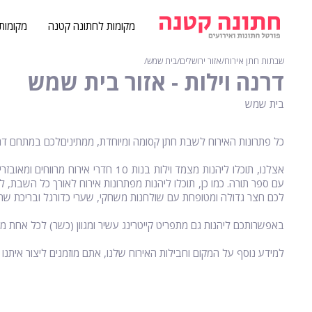
מקומות לחתונה קטנה
מקומות
שבתות חתן אירוח
∕
אזור ירושלים
∕
בית שמש
∕
דרנה וילות - אזור בית שמש
בית שמש
כל פתרונות האירוח לשבת חתן קסומה ומיוחדת, ממתיניםלכם במתחם דר
אצלנו, תוכלו ליהנות מצמד וילות בנות 0
עם ספר תורה. כמו כן, תוכלו ליהנות מפתרונות אירוח לאורך כל השבת,
לכם חצר גדולה ומטופחת עם שולחנות משחקי, שערי כדורגל ובריכת שחי
באפשרותכם ליהנות גם מתפריט קייטרינג עשיר ומגוון (כשר) לכל אחת 
למידע נוסף על המקום וחבילות האירוח שלנו, אתם מוזמנים ליצור איתנו 