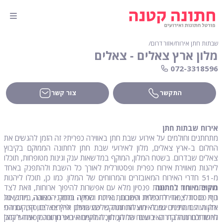
שבתות חתן אירוח
∕
אזור דרום
∕
מלון ארץ צאלים - צאלים
072-3318596
התקשר
צור קשר
אירוח שבתות חתן
מתחתנים וחולמים על אירוע שבת חתן באווירה כפרית? זה הזמן להגשים את
החלום ב-ארץ צאלים, מלון לאירועי שבת חתן לחתונה הממוקם בקיבוץ
צאלים שבדרום. בשטח המלון, המוקף במדשאות ענק וגינות מטופחות, תוכלו
ליהנות מאווירת אירוח כפרית ופסטורלית לאורך כל השבת ולהתפנק באחד
מ-51 חדרי האירוח המאובזרים והמרווחים של המלון. כמו כן, תוכלו ליהנות
מקום מיוחד לחתונה
מחוויית אירוח במתכונת פנסיון מלא עם אפשרות להיפוך ארוחות, וזאת לצד
בית כנסת צמוד לתפילות השבת, בריכת שחייה ומתקני סאונה, מדשאות
נוף פסטורלי, אווירה כפרית ופתרונות אירוח והפקה ברמה הגבוהה ביותר, כל
ירוקות עם פינות ישיבה מוצלות ומתקני שעשועים לילדים. בנוסף, עומדת
אלו ועוד ממתינים גם לאירוע החתונה שלכם במלון ארץ צאלים, המקום הכי
לרשותכם מחלקת האירועים של המלון, המתמחה בארגון ותכנון אירועי תוכן
מיוחד לחתונה בדרום. בשטח המלון, תוכלו לקיים אירועי חתונה קסומה לקהל