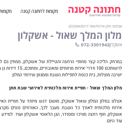
מקומות לחתונה קטנה
מקומות
שבתות חתן אירוח
∕
אזור דרום
∕
אשקלון
∕
מלון המלך שאול - אשקלון
אשקלון
072-3301942
במרחק הליכה קצר מחופי הרחצה והטיילת של אשקלון, ממתין גם לכ
לרשותכם 100 חדרי
ישיבה מוצלות, בית כנסת לתפילות השבת וממגוון שירותי המלון.
מלון המלך שאול - חוויית אירוח מלכותית לאירועי שבת חתן
אצלנו במלון המלון שאול אשקלן, מושם דגש מיוחד על חוויית הא
אירוח מלכותית לאורך כל השבת. מעבר לכך, האורחים נהנים מקרבה א
אשקלון, חוף רחצה מורכז ומסודר, הגן הלאומי אשקלון ועוד. למידע
עוד היום.