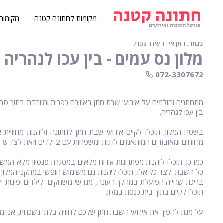
מקומות לחתונה קטנה
מקומות
שבתות חתן אירוח
∕
אזור צפון
∕
מלון נס עמים - בין עכו לנהריה
072-3307672
מתחתנים וחולמים על אירועי שבת חתן באווירה כפרית ומיוחדת בתוך סביב
בין עכו לנהריה.
מרווחים ומאובזרים המותאמים לזוגות ומשפחות עם 2 ילדים וזאת לצד 8 דירות אירוח כפריות עם גינות ומרפסות למשפחות עם 4 ילדים.
כמו כן, תוכלו ליהנות מפתרונות אירוח מלאים במסגרת פנסיון מלא המ
כל השבת. לצד כל אלו, תוכלו ליהנות גם משימוש חופשי במתקני המלון ה
בריכת שחייה הפועלת במהלך העונה, מגרשי משחקים לילדים ופינות י
תוכלו לקיים בתוך בית כנסת במלון.
על מנת להפוך את אירועי השבת חתן שלכם לחוויה בלתי נשכחת, אנו מע