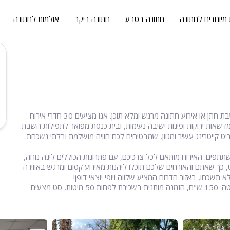
 מיוחדים לחתונה
חתונה בטבע
חתונה ביקב
אולמות לחתונה
ב"דרך חיים", ישיבת ההסדר בקריית גת, תמצאו את המקום המושלם לשבת חתן או אירוע חתונה מרגש ומלא תוכן. אנו מציעים 30 חדרי אירוח
מדשאות ירוקות ופינות ישיבה נעימות, ובית כנסת מפואר לתפילות השבת.
ט קייטרינג עשיר ומגוון, שמבטיחים לכם חוויה מושלמת ובלתי נשכחת.
 חיים" תוכלו לחגוג אירועי חתונה ושבת חתן לקהל של עד 120 משתתפים. האירוח מותאם לכל צרכיכם, עם פתרונות הכוללים לינה נוחה,
ט, כך שאתם והאורחים שלכם תוכלו ליהנות מאירוע קסום ומרגש באווירה
תשכחו, באזור הדרום המציע שלווה ויופי יוצאי דופן!
מחיר לכל מיטה: 150 ש"ח, הזמנה מותנית בשכירת לפחות 50 מיטות, סט מצעים