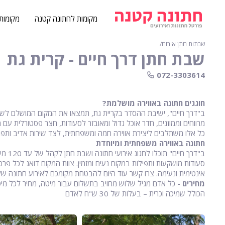
מקומות לחתונה קטנה
מקומות
שבתות חתן אירוח
∕
שבת חתן דרך חיים - קרית גת
072-3303614
חוגגים חתונה באווירה מושלמת?
מרווחים וממוזגים, חדר אוכל גדול ומאובזר לסעודות, חצר פסטורלית עם 
כל אלו משתלבים ליצירת אווירה חמה ומשפחתית, לצד שירות אדיב ותפרי
חתונה באווירה משפחתית ומיוחדת
ב"דרך
סעודות מושקעות ותפילות במקום נעים ומזמין. צוות המקום דואג לכל פר
אינטימית ונעימה. צרו קשר עוד היום להבטחת מקומכם לאירוע חתונה שלא 
מחירים -
כל אדם מגיל שלוש מחויב בתשלום עבור מיטה,
הכולל שמיכה וכרית – בעלות של 30 ש"ח לאדם