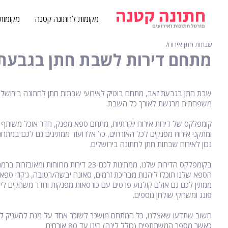
מקומות לחתונה קטנה
מקומות
שבתות חתן אירוח
∕
מתחם דירות לשבת חתן בגבעת 
שבת חתן בגבעת זאב, מתחם בוטיק לאירועי שבתות חתן לחתונה בירושלים
משפחתית מרגשת לאורך כל השבת.
קומפלקס של דירות אירוח יוקרתיות, מתחם ספא מפנק, חדר אוכל משותף 
ומתקני אירוח מפנקים לכל האורחים, כל אלו ועוד ממתינים גם לכם במת
נכון לאירוח שבתות חתן לחתונה בירושלים.
בקומפלקס הדירות שלנו, ממתינות לכם 23 דירות 
הספא שלנו תוכלו ליהנות מבריכת זרמים, סאונה יבשה/רטובה, ג'קוזי ספא
ממתין לכם גם אולם קולנוע פרטים עם כורסאות מפנקות וחדר משחקים לילד
פונג ומשחקי שולחן נוספים.
חשוב שתדעו שאצלנו, כל המתחם מושכר לשוכר אחד על מנת להעניק לכ
כאשר מספר המשתתפים (כולל לינה) הינו עד 80 אורחים.