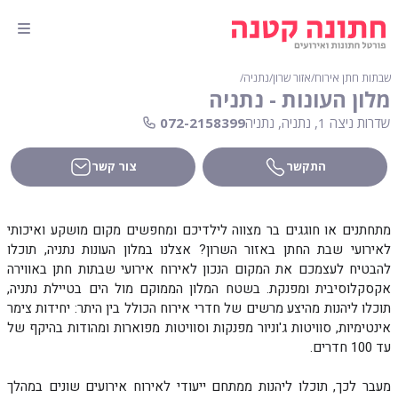
שבתות חתן אירוח
∕
אזור שרון
∕
נתניה
∕
מלון העונות - נתניה
שדרות ניצה 1, נתניה, נתניה
072-2158399
התקשר
צור קשר
מתחתנים או חוגגים בר מצווה לילדיכם ומחפשים מקום מושקע ואיכותי
לאירועי שבת החתן באזור השרון? אצלנו במלון העונות נתניה, תוכלו
להבטיח לעצמכם את המקום הנכון לאירוח אירועי שבתות חתן באווירה
אקסקלוסיבית ומפנקת. בשטח המלון הממוקם מול הים בטיילת נתניה,
תוכלו ליהנות מהיצע מרשים של חדרי אירוח הכולל בין היתר: יחידות צימר
אינטימיות, סוויטות ג'וניור מפנקות וסוויטות מפוארות ומהודות בהיקף של
עד 100 חדרים.
מעבר לכך, תוכלו ליהנות ממתחם ייעודי לאירוח אירועים שונים במהלך