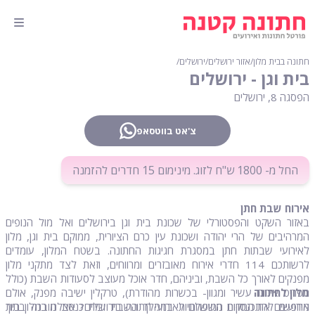
חתונה בבית מלון
∕
אזור ירושלים
∕
ירושלים
∕
בית וגן - ירושלים
הפסגה 8, ירושלים
צ'אט בווטסאפ
החל מ- 1800 ש"ח לזוג. מינימום 15 חדרים להזמנה
אירוח שבת חתן
באזור השקט והפסטורלי של שכונת בית וגן בירושלים ואל מול הנופים
המרהיבים של הרי יהודה ושכונת עין כרם הציורית, ממוקם בית וגן, מלון
לאירועי שבתות חתן במסגרת חגיגות החתונה. בשטח המלון, עומדים
לרשותכם 114 חדרי אירוח מאובזרים ומרווחים, וזאת לצד מתקני מלון
מפנקים לאורך כל השבת, וביניהם, חדר אוכל מעוצב לסעודות השבת (כולל
מלון לחתונה
תפריט אירוח עשיר ומגוון- בכשרות מהודרת), טרקלין ישיבה מפנק, אולם
אירועים להתכנסויות משפחתיות במהלך השבת ובית כנסת מובנה בתוך
מחפשים את המקום המושלם לאירועי חתונה בירושלים? אצלנו במלון בית