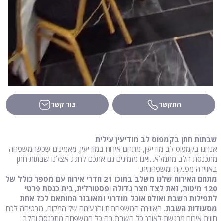
התקשר
צור קשר
שבתות חתן בקמפוס לב מודיעין עילית
אנחנו בקמפוס לב מודיעין, מתחם אירוח במודיעין, מאמינים שכשהמשפחה
מתכנסת הלב מתמלא...ואנו מזמינים גם אתכם לחגוג אצלנו שבתות חתן
באווירה מפנקת ומשפחתית.
מתחם האירוח שלנו משלב בתוכו 21 חדרי אירוח עם מספר כולל של
120 מיטות, זאת לצד חצר גדולה ופסטורלית, בית כנסת פרטי
לתפילות השבת ואולם אוכל מודרני ומאובזר המותאם לכל אחת
מסעודות השבת.
האווירה המשפחתית והנעימה של המקום, מבטיחה לכם
חווית אירוח מרגשת לאורך כל השבת בה כל המשפחה מתכנסת והלב