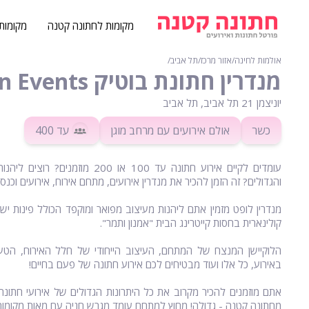
מקומות לחתונה קטנה
מקומות
אולמות לחינה
∕
אזור מרכז
∕
תל אביב
∕
מנדרין חתונת בוטיק Mandarin Events - תל אביב
יוניצמן 21 תל אביב, תל אביב
כשר
אולם אירועים עם מרחב מוגן
עד 400
עומדים לקיים אירוע חתונה עד 0
והגדולים? זה הזמן להכיר את מנדרין אירועים, מתחם אירוח, אירועים וכנ
מנדרין לופט מזמין אתם ליהנות מעיצוב מפואר ומוקפד הכולל פינות 
קולינארית בחסות קייטרינג הבית "אמנון ותמר".
הלוקיישן המנצח של המתחם, העיצוב הייחודי של חלל האירוח, הטע
באירוע, כל אלו ועוד מבטיחים לכם אירוע חתונה של פעם בחיים!
אתם מוזמנים להכיר מקרוב את כל היתרונות הגדולים של אירועי חתונה 
מחתונה קטנה - גדולה! מחוץ למתחם עומד מגרש חניה עם מאות מקומות 