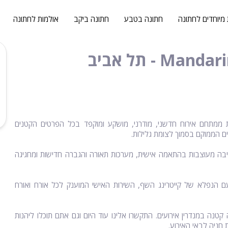
 מיוחדים לחתונה
חתונה בטבע
חתונה ביקב
אולמות לחתונה
10 או 200 מוזמנים? רוצים ליהנות ממתחם אירוח חדשני, מודרני, מושקע ומוקפד בכל הפרטים הקטנים
סים הממוקם בסמוך לצומת גלילות.
ישיבה מעוצבות בהתאמה אישית, מערכות תאורה והגברה חדישות ומחגיגה
ם הנפלא של קייטרינג השף, השירות האישי המוענק לכל אורח ואורח
קטנה במנדרין אירועים. התקשרו אלינו עוד היום וגם אתם תוכלו ליהנות
חניה לבאי האירוע.