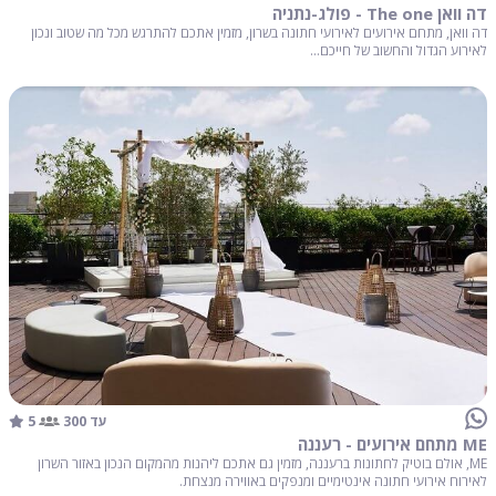
דה וואן The one - פולג-נתניה
דה וואן, מתחם אירועים לאירועי חתונה בשרון, מזמין אתכם להתרגש מכל מה שטוב ונכון
לאירוע הגדול והחשוב של חייכם...
5
עד 300
ME מתחם אירועים - רעננה
ME, אולם בוטיק לחתונות ברעננה, מזמין גם אתכם ליהנות מהמקום הנכון באזור השרון
לאירוח אירועי חתונה אינטימיים ומנפקים באווירה מנצחת.