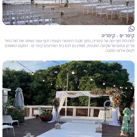
קיסר ים - קיסריה
למרגלות חוף ימה של קיסריה, בתוך מבנה היסטורי הצופה לנוף עוצר נשימה ואל מול כחול
של ים וכתום של שקיעה רומנטית, ממתין גם לכם בית האירועים קיסר ים - המקום המושלם
לקיום אירועי חתונה.