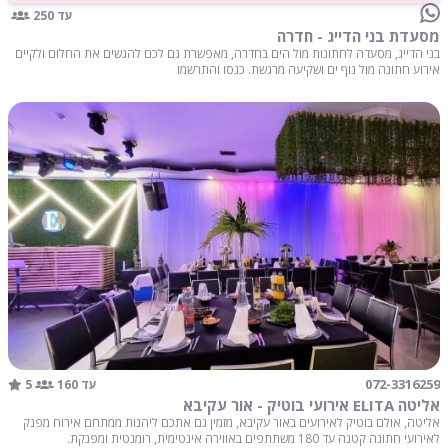
עד 250
מסעדת בני הדייג - חדרה
בני הדייג, מסעדה לחתונות מול הים בחדרה, מאפשרת גם לכם להגשים את החלום ולקיים
אירוע חתונה מול נוף ים ושקיעה מרגשת. כנסו והתרשמו
5
072-3316259
עד 160
אליטה ELITA אירועי בוטיק - אור עקיבא
אליטה, אולם בוטיק לאירועים באור עקיבא, מזמין גם אתכם ליהנות ממתחם אירוח מפנק
לאירועי חתונה קטנה עד 180 משתתפים באווירה אינטימית, רומנטית ומפנקת.