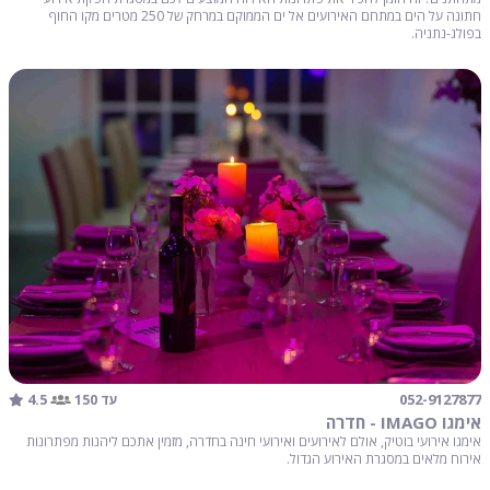
חתונה על הים במתחם האירועים אל ים הממוקם במרחק של 250 מטרים מקו החוף
בפולג-נתניה.
4.5
052-9127877
עד 150
אימגו IMAGO - חדרה
אימגו אירועי בוטיק, אולם לאירועים ואירועי חינה בחדרה, מזמין אתכם ליהנות מפתרונות
אירוח מלאים במסגרת האירוע הגדול.