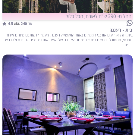
החל מ- 390 ש"ח לאורח, הכל כלול
4.5
עד 240
בית - רעננה
בית, חלל אירועים אורבני הממוקם באזור התעשייה רעננה, מעמיד לרשותכם מתחם אירוח
רומנטי, פסטורלי ומרשים במרכז המרחב האורבני של העיר. אתם מוזמנים להיכנס ולהרגיש
ב-בית...