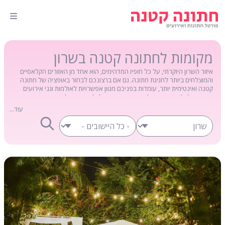
מקומות לחתונה קטנה בשרון
איזור השרון היוקרתי, על כל חופיו המדהימים, הוא אחד מן האזורים הקלאסיים
והמוצלחים ביותר לחגיגת חתונה. גם אם ברצונכם לבחור באופציה של חתונה
קטנה ואינטימית יותר, עומדות בפניכם מגוון אפשרויות לאולמות וגני אירועים
בהם תוכלו לחגוג. בפורטל חתונה קטנה תוכלו להשוות בקלות בין מגוון בתי עסק
וספקים בתחום, ובכך לבצע את הבחירה המתאימה ביותר עבורכם תוך מספר
עוד...
לחיצות על הכבר.