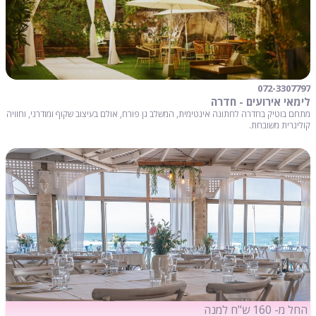
072-3307797
לימאי אירועים - חדרה
מתחם בוטיק בחדרה לחתונה אינטימית, המשלב גן פורח, אולם בעיצוב שקוף ומודרני, וחוויה
קולינרית משובחת.
החל מ- 160 ש"ח למנה