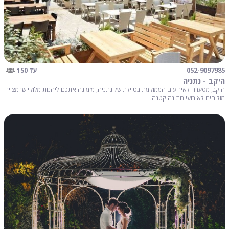
052-9097985
עד 150
היקב - נתניה
היקב, מסעדה לאירועים הממוקמת בטיילת של נתניה, מזמינה אתכם ליהנות מלוקיישן מצוין
מול הים לאירועי חתונה קטנה.