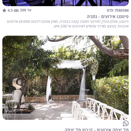
4.5
073-7585586
עד 200
פיטנגו אירועים - נתניה
פיטנגו, אולם בוטיק לאירועי חתונה קטנה בנתניה, מזמין אתכם ליהנות ממתחם אירועים
אינטימי, בעיצוב מודרני ומחודש לאירועים עד 200 איש.
תל יצחק אירועים - קיבוץ תל יצחק