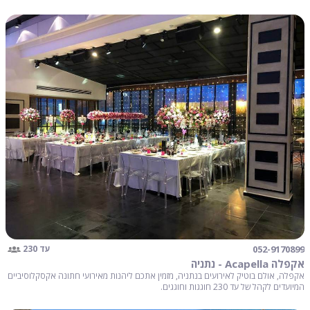
052-9170899
עד 230
אקפלה Acapella - נתניה
אקפלה, אולם בוטיק לאירועים בנתניה, מזמין אתכם ליהנות מאירועי חתונה אקסקלוסיביים
המיועדים לקהל של עד 230 חוגגות וחוגגים.