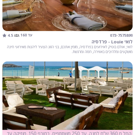
4.5
073-7575899
עד 160
לואי Louie - פרדסיה
לואי, אולם בוטיק לאירועים בפרדסיה, מזמין אתכם, בני הזוג הצעיר ליהנות מאירועי חינה
מושקעים ומלהיבים באווירה, חמה ומרגשת.
החל מ 360 ש"ח למנה, עד 250 משתתפים, בחורף 150. מוזיקה עד